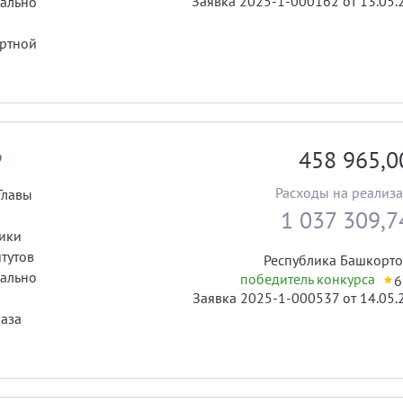
Заявка 2025-1-000162 от 13.05.
иально
ртной
458 965,
ю
Расходы на реализ
Главы
1 037 309,
ики
тутов
Республика Башкорто
иально
победитель конкурса
6
Заявка 2025-1-000537 от 14.05.
раза