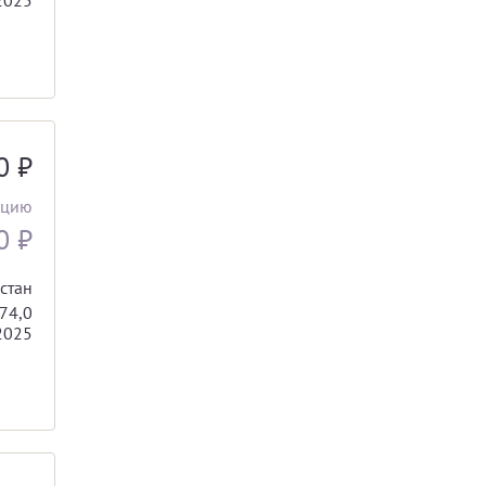
40
₽
ацию
40
₽
стан
74,0
2025