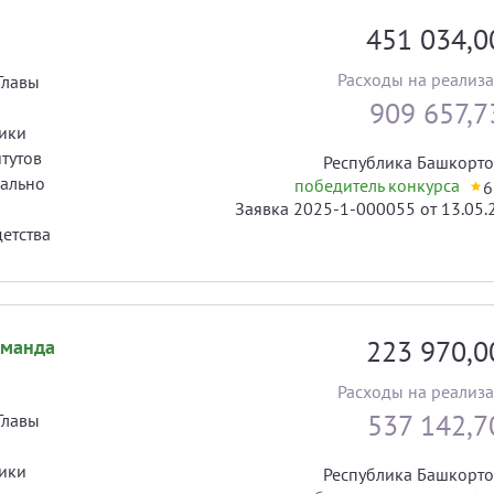
451 034,
Расходы на реализ
Главы
909 657,
ики
тутов
Республика Башкорто
иально
победитель конкурса
6
Заявка 2025-1-000055 от 13.05.
и, материнства, отцовства и детства
223 970,
оманда
Расходы на реализ
537 142,
Главы
ики
Республика Башкорто