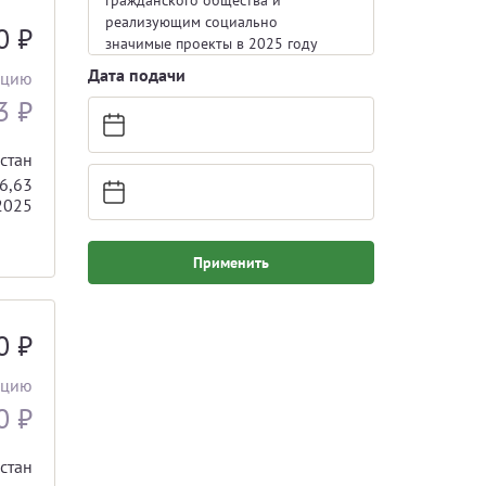
гражданского общества и
реализующим социально
00
₽
значимые проекты в 2025 году
Дата подачи
ацию
73
₽
стан
6,63
2025
Применить
00
₽
ацию
70
₽
стан