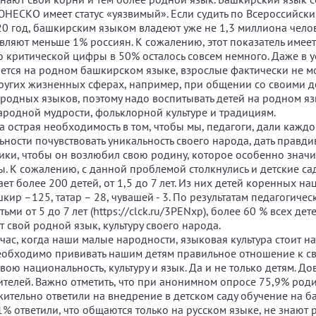
НЕСКО имеет статус «уязвимый». Если судить по Всероссийск
20 год, башкирским языком владеют уже не 1,3 миллиона челове
авляют меньше 1% россиян. К сожалению, этот показатель имее
 критической цифры в 50% осталось совсем немного. Даже в у
ется на родном башкирском языке, взрослые фактически не мо
других жизненных сферах, например, при общении со своими д
 родных языков, поэтому надо воспитывать детей на родном яз
ародной мудрости, фольклорной культуре и традициям.
а острая необходимость в том, чтобы мы, педагоги, дали кажд
ности почувствовать уникальность своего народа, дать правд
ики, чтобы он возлюбил свою родину, которое особенно значи
. К сожалению, с данной проблемой столкнулись и детские са
ает более 200 детей, от 1,5 до 7 лет. Из них детей коренных н
шкир –125, татар – 28, чувашей - 3. По результатам педагогиче
ьми от 5 до 7 лет (https://clck.ru/3PENxp), более 60 % всех дет
 свой родной язык, культуру своего народа.
йчас, когда наши малые народности, языковая культура стоит н
еобходимо прививать нашим детям правильное отношение к с
вою национальность, культуру и язык. Да и не только детям. До
телей. Важно отметить, что при анонимном опросе 75,9% роди
ожительно ответили на внедрение в детском саду обучение на 
1% ответили, что общаются только на русском языке, не знают