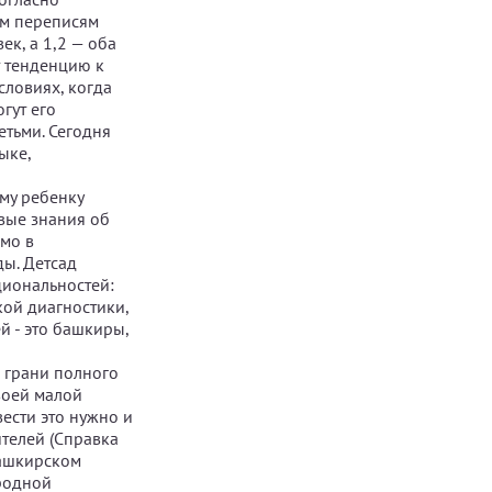
им переписям
к, а 1,2 — оба
т тенденцию к
словиях, когда
гут его
етьми. Сегодня
ыке,
ому ребенку
ивые знания об
мо в
ды. Детсад
ациональностей:
ской диагностики,
ей - это башкиры,
а грани полного
воей малой
вести это нужно и
телей (Справка
башкирском
 родной