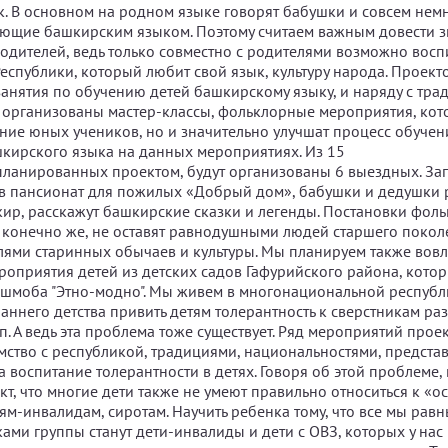
. В основном на родном языке говорят бабушки и совсем не
ющие башкирским языком. Поэтому считаем важным довести з
одителей, ведь только совместно с родителями возможно восп
еспублики, который любит свой язык, культуру народа. Проект
анятия по обучению детей башкирскому языку, и наряду с тр
т организованы мастер-классы, фольклорные мероприятия, кот
ние юных учеников, но и значительно улучшат процесс обучен
кирского языка на данных мероприятиях. Из 15
ланированных проектом, будут организованы 6 выездных. За
в пансионат для пожилых «Добрый дом», бабушки и дедушки 
ир, расскажут башкирские сказки и легенды. Постановки фол
 конечно же, не оставят равнодушными людей старшего покол
лями старинных обычаев и культуры. Мы планируем также вовл
оприятия детей из детских садов Гафурийского района, котор
шмоба "Этно-модно". Мы живем в многонациональной республи
аннего детства привить детям толерантность к сверстникам раз
. А ведь эта проблема тоже существует. Ряд мероприятий прое
омство с республикой, традициями, национальностями, предста
на воспитание толерантности в детях. Говоря об этой проблеме,
акт, что многие дети также не умеют правильно относиться к «
ям-инвалидам, сиротам. Научить ребенка тому, что все мы равн
ами группы станут дети-инвалиды и дети с ОВЗ, которых у нас 