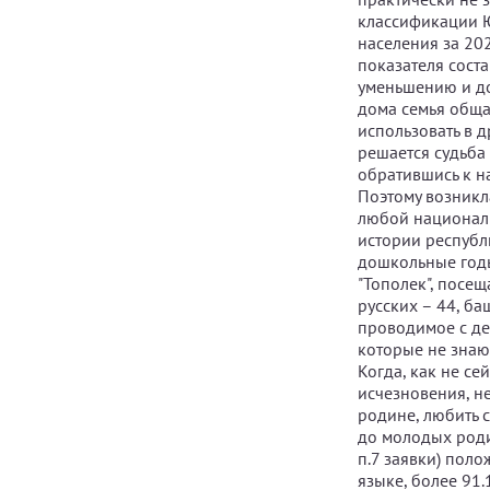
классификации Ю
населения за 20
показателя сост
уменьшению и до
дома семья обща
использовать в 
решается судьба
обратившись к н
Поэтому возникл
любой националь
истории республ
дошкольные годы
"Тополек", посещ
русских – 44, ба
проводимое с дет
которые не знают
Когда, как не се
исчезновения, н
родине, любить с
до молодых роди
п.7 заявки) пол
языке, более 91.