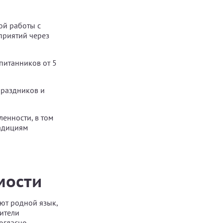
ой работы с
приятий через
питанников от 5
праздников и
енности, в том
радициям
мости
ют родной язык,
дители
согласно