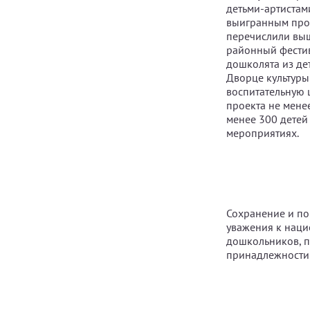
детьми-артистами
выигранным прое
перечислили выш
районный фестив
дошколята из де
Дворце культуры
воспитательную 
проекта не менее
менее 300 детей
мероприятиях.
Сохранение и по
уважения к нац
дошкольников, 
принадлежности 