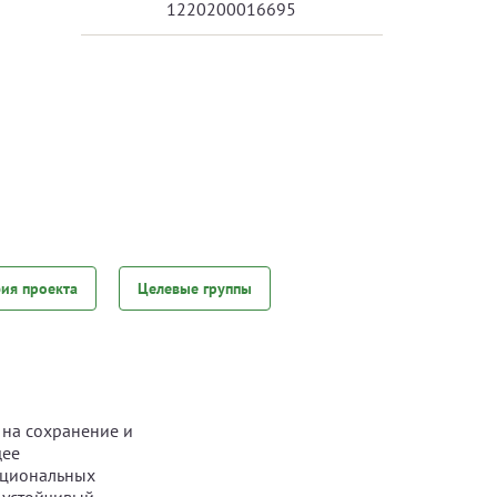
1220200016695
фия проекта
Целевые группы
 на сохранение и
щее
ациональных