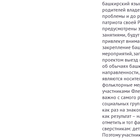
башкирский язык
родителей владе
проблемы и до р
патриота своей Р
предусмотрены з
занятиями, буду
привлекут внима
закрепление баш
мероприятий,зап
проектом выезд 
об обычаях башк
направленности,
являются носите
фольклорные мер
участниками Фле
важно с самого р
социальных групп
как раз на знак
как результат – 
отметить и тот ф
сверстникам: дет
Поэтому участник