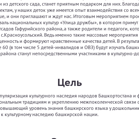
 из детского сада, станет приятным подарком для них. Благод
ктам, у наших деток уже имеется опыт взаимодействия со всем
е, и они приглашают и ждут нас. Итоговым мероприятием прое
аль национальных культур «Улица дружбы», в котором примут 
тсадов Гафурийского района,а также родители и педагоги, кот
 с.Красноусольский. Ведь именно такие массовые мероприятия
ценность и формируют нравственные качества детей. В результ
 60 (в том числе 5 детей-инвалидов и ОВЗ) будут изучать башк
 района станут непосредственными участниками в культурно-д
Цель
пуляризация культурного наследия народов Башкортостана и
иональным традициям и укреплению межпоколенческой связи 
повышающий уровень знания башкирского языка у дошкольник
к культурному наследию башкирской нации.