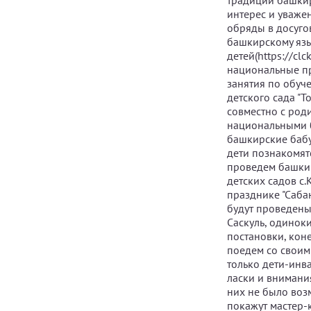
традиций башкир
интерес и уваже
обряды в досуго
башкирскому язы
детей(https://c
национальные пр
занятия по обуче
детского сада "Т
совместно с род
национальными б
башкирские бабу
дети познакомят
проведем башкир
детских садов с
празднике "Саба
будут проведены
Саскуль, одинок
постановки, кон
поедем со своим
только дети-инв
ласки и внимания
них не было воз
покажут мастер-