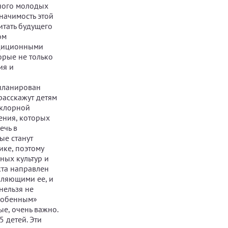
много молодых
начимость этой
итать будущего
ом
адиционными
орые не только
ия и
планирован
расскажут детям
ьклорной
ения, которых
ечь в
ые станут
ке, поэтому
ных культур и
кта направлен
вляющими ее, и
 нельзя не
особенным»
ые, очень важно.
5 детей. Эти