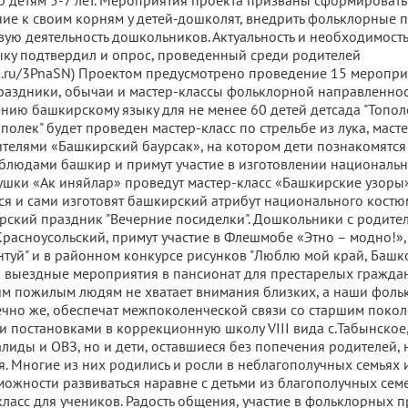
 детям 5-7 лет. Мероприятия проекта призваны сформировать
ние к своим корням у детей-дошколят, внедрить фольклорные 
вую деятельность дошкольников. Актуальность и необходимость
ку подтвердил и опрос, проведенный среди родителей
lck.ru/3PnaSN) Проектом предусмотрено проведение 15 меропри
аздники, обычаи и мастер-классы фольклорной направленност
нию башкирскому языку для не менее 60 детей детсада "Тополе
ополек" будет проведен мастер-класс по стрельбе из лука, маст
ителями «Башкирский баурсак», на котором дети познакомятся
людами башкир и примут участие в изготовлении национальн
шки «Ак иняйлар» проведут мастер-класс «Башкирские узоры»
ся и сами изготовят башкирский атрибут национального костюм
ский праздник "Вечерние посиделки". Дошкольники с родите
.Красноусольский, примут участие в Флешмобе «Этно – модно!»
нтуй" и в районном конкурсе рисунков "Люблю мой край, Башко
 выездные мероприятия в пансионат для престарелых граждан
им пожилым людям не хватает внимания близких, а наши фол
ечно же, обеспечат межпоколенческой связи со старшим поко
и постановками в коррекционную школу VIII вида с.Табынское, 
алиды и ОВЗ, но и дети, оставшиеся без попечения родителей
. Многие из них родились и росли в неблагополучных семьях и
можности развиваться наравне с детьми из благополучных семе
класс для учеников. Радость общения, участие в фольклорных п