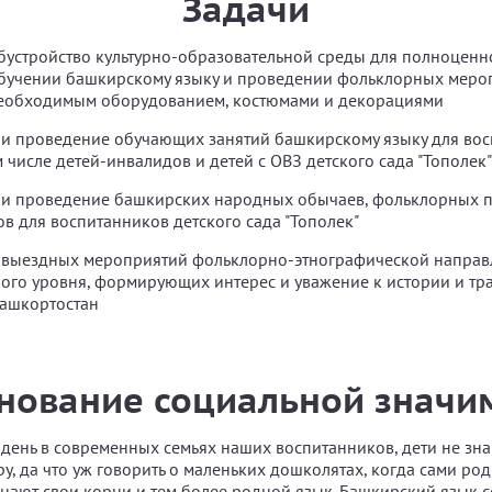
Задачи
бустройство культурно-образовательной среды для полноценн
обучении башкирскому языку и проведении фольклорных меро
еобходимым оборудованием, костюмами и декорациями
и проведение обучающих занятий башкирскому языку для вос
ом числе детей-инвалидов и детей с ОВЗ детского сада "Тополек"
 и проведение башкирских народных обычаев, фольклорных 
ов для воспитанников детского сада "Тополек"
 выездных мероприятий фольклорно-этнографической направл
ого уровня, формирующих интерес и уважение к истории и т
Башкортостан
нование социальной значи
день в современных семьях наших воспитанников, дети не зна
ру, да что уж говорить о маленьких дошколятах, когда сами ро
знают свои корни и тем более родной язык. Башкирский язык 