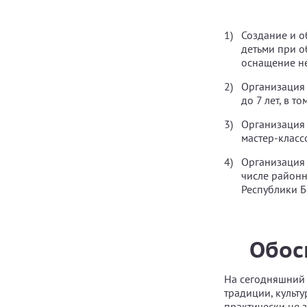
Создание и о
детьми при 
оснащение н
Организация 
до 7 лет, в т
Организация
мастер-класс
Организация
числе районн
Республики 
Обос
На сегодняшний 
традиции, культу
практически не 