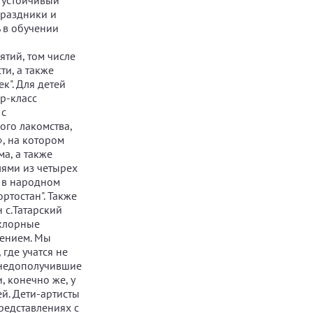
 устойчивый
праздники и
 в обучении
ятий, том числе
и, а также
к". Для детей
ер-класс
 с
ого лакомства,
, на котором
а, а также
лями из четырех
, в народном
ртостан". Также
 с.Татарский
ьклорные
лением. Мы
где учатся не
, недополучившие
, конечно же, у
й. Дети-артисты
редставлениях с