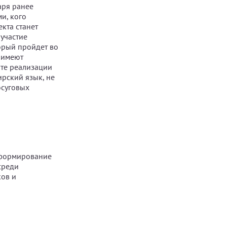
аря ранее
и, кого
кта станет
участие
орый пройдет во
 имеют
ате реализации
ирский язык, не
осуговых
 формирование
среди
ов и