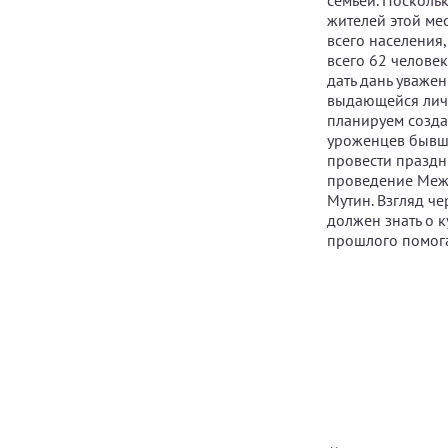
семьей. Посколь
жителей этой мес
всего населения,
всего 62 человек
дать дань уваже
выдающейся личн
планируем созда
уроженцев бывше
провести праздн
проведение Меж
Мутин. Взгляд ч
должен знать о к
прошлого помога