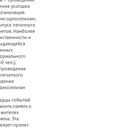
нения усопших
организация
чи односельчан;
ыпуск печатного
четов. Наиболее
нственности и
 выдающейся
ванных
мориального
 чел.);
 проведение
 печатного
едение
односельчан
видцы событий
анить память о
 жителях
ена. Эта
елает проект