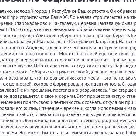
тельно, молодой город в Республике Башкортостан. Он образов
лок при строительстве БашАЭС. До начала строительства на эт
еревни Старокабаново и Такталачук. Деревня Такталачук была
ая. В 1910 году, в связи с нехваткой обрабатываемых земель, кр
елинского уезда Уфимской губернии заняли правый берег р. Бе
ились, образуя д. Масады (ныне Республики Татарстан). На мес
л построен г. Агидель, вследствие чего жители потеряли свои р
ждения, свою идентичность. Множество семей утратили свои тр
и, которая передавалась из поколения в поколение. Привычна
тельным шумом. Не хватало тепла соседских встреч у старых до
иного целого. Собираясь на руинах своей деревни, оставшиеся
али осознавать, что потеря физического места – это не только у
 тех ценностей, которые формировали их идентичность. С год
ая людей с их прошлым, постепенно разрывалась. Чем старше 
е он возвращается к своим корням. Этот процесс зачастую ста
емлением понять свою идентичность, осознать, откуда он приш
овали его жизнь. С течением времени, когда молодежный мак
ушения и заботы становятся привычными, в душе появляется по
табильном. Воспоминания о детстве, о семье, о родных местах
значение. Человек начинает искать смысл в тех простых вещах,
денными. Это может быть старый семейный альбом, запахи ба