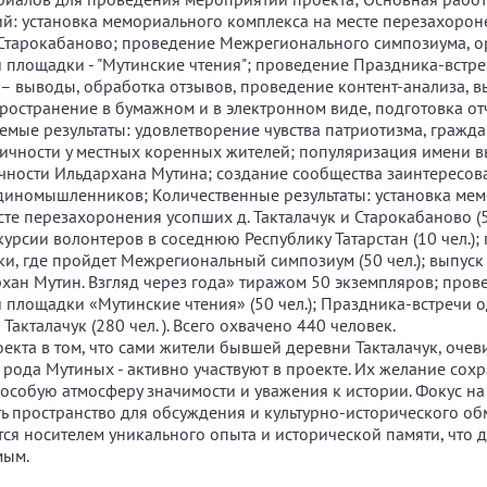
й: установка мемориального комплекса на месте перезахоро
д.Старокабаново; проведение Межрегионального симпозиума, 
 площадки - "Мутинские чтения"; проведение Праздника-встре
 – выводы, обработка отзывов, проведение контент-анализа, в
пространение в бумажном и в электронном виде, подготовка от
мые результаты: удовлетворение чувства патриотизма, гражда
ичности у местных коренных жителей; популяризация имени
чности Ильдархана Мутина; создание сообщества заинтересо
иномышленников; Количественные результаты: установка ме
те перезахоронения усопших д. Такталачук и Старокабаново (50
курсии волонтеров в соседнюю Республику Татарстан (10 чел.);
и, где пройдет Межрегиональный симпозиум (50 чел.); выпуск
хан Мутин. Взгляд через года» тиражом 50 экземпляров; пров
 площадки «Мутинские чтения» (50 чел.); Праздника-встречи 
акталачук (280 чел. ). Всего охвачено 440 человек.
оекта в том, что сами жители бывшей деревни Такталачук, оче
и рода Мутиных - активно участвуют в проекте. Их желание сохр
 особую атмосферу значимости и уважения к истории. Фокус на
ть пространство для обсуждения и культурно-исторического обм
тся носителем уникального опыта и исторической памяти, что д
мым.