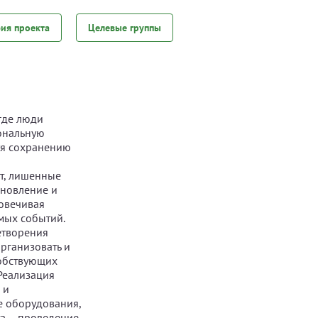
фия проекта
Целевые группы
 где люди
иональную
уя сохранению
ет, лишенные
ановление и
ковечивая
мых событий.
етворения
рганизовать и
собствующих
Реализация
 и
е оборудования,
та – проведение