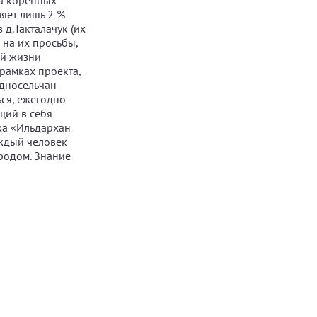
 а коренных
ляет лишь 2 %
 д.Такталачук (их
я на их просьбы,
ей жизни
рамках проекта,
односельчан-
ься, ежегодно
щий в себя
ка «Ильдархан
аждый человек
ародом. Знание