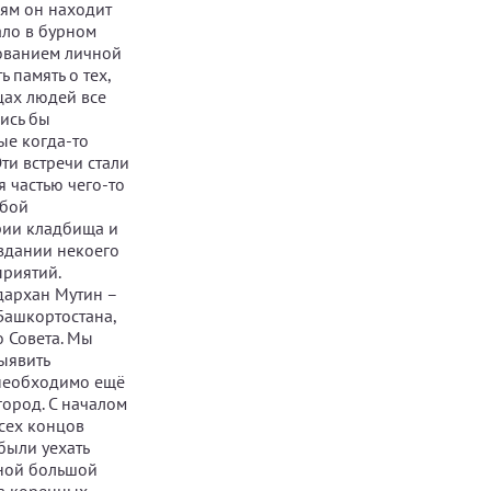
ням он находит
ало в бурном
дованием личной
 память о тех,
цах людей все
лись бы
ые когда-то
ти встречи стали
я частью чего-то
ьбой
рии кладбища и
оздании некоего
приятий.
дархан Мутин –
Башкортостана,
 Совета. Мы
ыявить
 необходимо ещё
город. С началом
сех концов
были уехать
дной большой