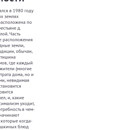
ался в 1980 году
их землях
 расположена по
естьяне д.
лой. Часть
те расположения
одные земли,
адиции, обычаи,
я тишина
мов, где каждый
 жители (многие
трата дома, но и
ами, невидимая
становится
новится
ел, и, какие
симализм уходит,
требность в чем-
 начинают
 которые когда-
бушкиных блюд