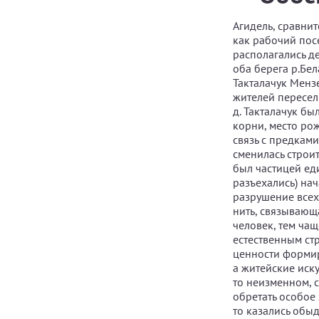
Агидель, сравни
как рабочий посе
располагались д
оба берега р.Бел
Такталачук Менз
жителей пересел
д. Такталачук бы
корни, место ро
связь с предкам
сменилась строи
был частицей ед
разъехались) нач
разрушение всех
нить, связывающ
человек, тем чащ
естественным стр
ценности формир
а житейские иск
то неизменном, с
обретать особое 
то казались обы