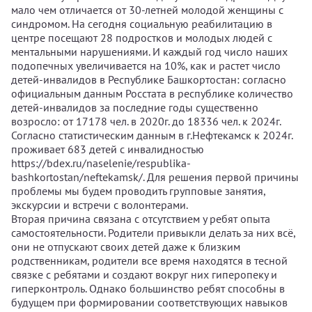
мало чем отличается от 30-летней молодой женщины с
синдромом. На сегодня социальную реабилитацию в
центре посещают 28 подростков и молодых людей с
ментальными нарушениями. И каждый год число наших
подопечных увеличивается на 10%, как и растет число
детей-инвалидов в Республике Башкортостан: согласно
официальным данным Росстата в республике количество
детей-инвалидов за последние годы существенно
возросло: от 17178 чел. в 2020г. до 18336 чел. к 2024г.
Согласно статистическим данным в г.Нефтекамск к 2024г.
проживает 683 детей с инвалидностью
https://bdex.ru/naselenie/respublika-
bashkortostan/neftekamsk/. Для решения первой причины
проблемы мы будем проводить групповые занятия,
экскурсии и встречи с волонтерами.
Вторая причина связана с отсутствием у ребят опыта
самостоятельности. Родители привыкли делать за них всё,
они не отпускают своих детей даже к близким
родственникам, родители все время находятся в тесной
связке с ребятами и создают вокруг них гиперопеку и
гиперконтроль. Однако большинство ребят способны в
будущем при формировании соответствующих навыков