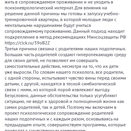
жить в сопровождаемом проживании и не уходить в
психоневрологический интернат. Для влияния на
решение данной причины мы готовы к запуску учебно-
тренировочной квартиры, в которой молодые люди с
ментальными нарушениями будут учиться
сопровождаемому проживанию. Данный подход находит
подкрепление в метод.рекомендациях Минсоцзащиты РФ
https://clck.ru/39oB2Z
Третья причина связана с родителями наших подопечных.
Большая часть родителей создают гиперопекающую среду
для своих детей, не позволяют им совершать
самостоятельные действия, несмотря на то, что их дети
уже выросли. По словам нашего психолога, все родители,
с одной стороны, испытывают чувство вины перед своими
детьми, с другой, находятся в тесной симбиотической
связи с ними, из которой порой извлекают выгоду.
Безусловно, данные обстоятельства только усугубляют
ситуацию, не ведут к здоровой и полноценной жизни как
самих родителей, так и детей. Поэтому мы включаем в
проект психологическое сопровождение родителей
наших подопечных и с каждым разом, основываясь на
предыдущем опыте, совершенствуем программы, которые
приводят к существенным изменениям.