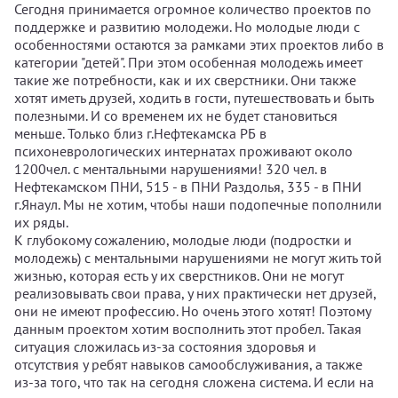
Сегодня принимается огромное количество проектов по
поддержке и развитию молодежи. Но молодые люди с
особенностями остаются за рамками этих проектов либо в
категории "детей". При этом особенная молодежь имеет
такие же потребности, как и их сверстники. Они также
хотят иметь друзей, ходить в гости, путешествовать и быть
полезными. И со временем их не будет становиться
меньше. Только близ г.Нефтекамска РБ в
психоневрологических интернатах проживают около
1200чел. с ментальными нарушениями! 320 чел. в
Нефтекамском ПНИ, 515 - в ПНИ Раздолья, 335 - в ПНИ
г.Янаул. Мы не хотим, чтобы наши подопечные пополнили
их ряды.
К глубокому сожалению, молодые люди (подростки и
молодежь) с ментальными нарушениями не могут жить той
жизнью, которая есть у их сверстников. Они не могут
реализовывать свои права, у них практически нет друзей,
они не имеют профессию. Но очень этого хотят! Поэтому
данным проектом хотим восполнить этот пробел. Такая
ситуация сложилась из-за состояния здоровья и
отсутствия у ребят навыков самообслуживания, а также
из-за того, что так на сегодня сложена система. И если на