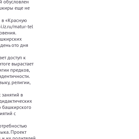
ий обусловлен
ашкиры еще не
и в «Красную
iz.ru/matur-tel
овения.
ашкирских
день ото дня
ет доступ к
итоге вырастает
игии предков,
идентичности.
ыку, религии,
 занятий в
 дидактических
ию башкирского
иятий с
потребностью
зыка. Проект
 и их родителей