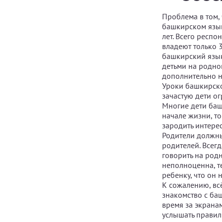
Проблема в том, 
башкирском язык
лет. Всего респо
владеют только 
башкирский язык
детьми на родно
дополнительно н
Уроки башкирско
зачастую дети о
Многие дети баш
начале жизни, то
зародить интерес
Родители должны
родителей. Всегд
говорить на родн
неполноценна, те
ребенку, что он 
К сожалению, вс
знакомство с ба
время за экрана
услышать правил