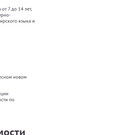
т 7 до 14 лет,
урно-
ирского языка и
ресном новом
ации
сти по
мости