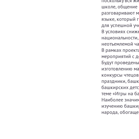
поскольку вся жи
школе, общение 
разговаривают м
языке, который г
для успешной уч
В условиях сниж
национальности,
неотъемлемой ча
В рамках проект
мероприятий с де
Будут проведены
изготовлению ма
конкурсы чтецов
праздники, башк
башкирских детс
теме «Игры на б
Наиболее значим
изучению башкир
народа, обогаще