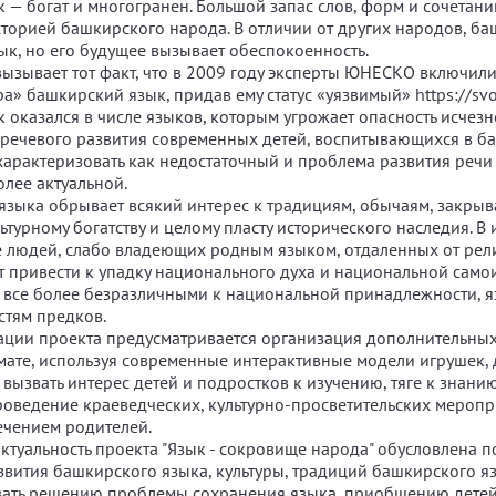
 — богат и многогранен. Большой запас слов, форм и сочетан
торией башкирского народа. В отличии от других народов, б
зык, но его будущее вызывает обеспокоенность.
вызывает тот факт, что в 2009 году эксперты ЮНЕСКО включил
а» башкирский язык, придав ему статус «уязвимый» https://svoi.
 оказался в числе языков, которым угрожает опасность исчезн
 речевого развития современных детей, воспитывающихся в б
характеризовать как недостаточный и проблема развития речи 
олее актуальной.
языка обрывает всякий интерес к традициям, обычаям, закрыва
турному богатству и целому пласту исторического наследия. В 
 людей, слабо владеющих родным языком, отдаленных от рел
ет привести к упадку национального духа и национальной само
 все более безразличными к национальной принадлежности, яз
тям предков.
ации проекта предусматривается организация дополнительных
ате, используя современные интерактивные модели игрушек,
. вызвать интерес детей и подростков к изучению, тяге к знан
проведение краеведческих, культурно-просветительских меропр
чением родителей.
актуальность проекта "Язык - сокровище народа" обусловлена 
звития башкирского языка, культуры, традиций башкирского я
вать решению проблемы сохранения языка, приобщению детей