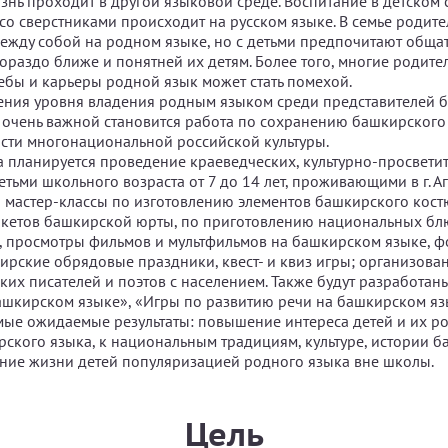
знь проходит в другой языковой среде. Воспитание в детском с
со сверстниками происходит на русском языке. В семье родите
ежду собой на родном языке, но с детьми предпочитают общат
ораздо ближе и понятней их детям. Более того, многие родител
ебы и карьеры родной язык может стать помехой.
ения уровня владения родным языком среди представителей 
 очень важной становится работа по сохранению башкирского
сти многонациональной российской культуры.
а планируется проведение краеведческих, культурно-просвети
тьми школьного возраста от 7 до 14 лет, проживающими в г. Аг
 мастер-классы по изготовлению элементов башкирского кост
кетов башкирской юрты, по приготовлению национальных блю
, просмотры фильмов и мультфильмов на башкирском языке, 
ирские обрядовые праздники, квест- и квиз игры; организова
ких писателей и поэтов с населением. Также будут разработан
ашкирском языке», «Игры по развитию речи на башкирском язы
ые ожидаемые результаты: повышение интереса детей и их ро
ского языка, к национальным традициям, культуре, истории 
ние жизни детей популяризацией родного языка вне школы.
Цель