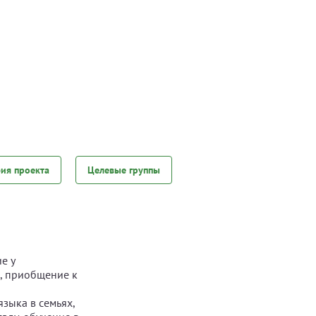
фия проекта
Целевые группы
е у
, приобщение к
зыка в семьях,