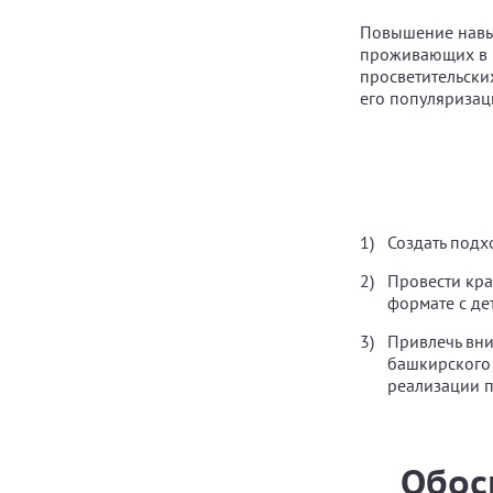
Повышение навык
проживающих в г
просветительски
его популяризац
Создать под
Провести кра
формате с де
Привлечь вн
башкирского 
реализации п
Обос