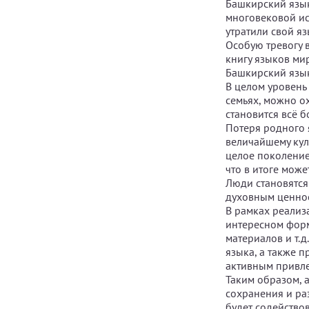
Башкирский язык
многовековой ис
утратили свой я
Особую тревогу 
книгу языков мир
Башкирский язык
В целом уровень
семьях, можно о
становится всё б
Потеря родного 
величайшему куль
целое поколение
что в итоге мож
Люди становятся
духовным ценнос
В рамках реализ
интересном форм
материалов и т.д
языка, а также 
активным привле
Таким образом, 
сохранения и ра
будет содейство