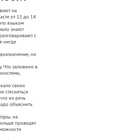
ивают на
сте от 11 до 14
 что языком
 мало знают
 разговаривают с
е нигде
дназначение, но
. Что заложено в
нностями,
ркало своих
не стесняться
что их речь
Надо объяснить
туры, на
больше проводят
зможности