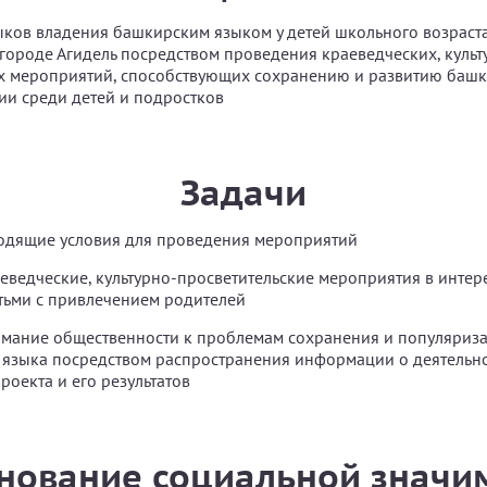
ов владения башкирским языком у детей школьного возраста о
ороде Агидель посредством проведения краеведческих, культ
х мероприятий, способствующих сохранению и развитию башк
ии среди детей и подростков
Задачи
ходящие условия для проведения мероприятий
еведческие, культурно-просветительские мероприятия в инте
тьми с привлечением родителей
имание общественности к проблемам сохранения и популяриз
языка посредством распространения информации о деятельно
роекта и его результатов
нование социальной значи