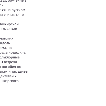
аду, обучение в
ли
ься на русском
и считают, что
башкирской
 языка как
тельских
идель.
юма, по
д, этнодефиле,
фольклорные
ны встречи
ы пособия по
ке» и так далее.
дителей к
башкирского