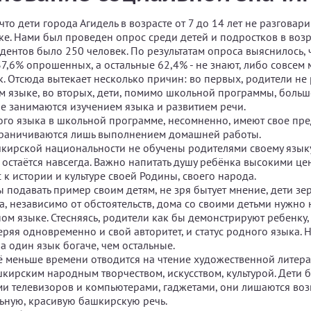
что дети города Агидель в возрасте от 7 до 14 лет не разговар
е. Нами был проведен опрос среди детей и подростков в возра
ндентов было 250 человек. По результатам опроса выяснилось,
37,6% опрошенных, а остальные 62,4% - не знают, либо совсем
. Отсюда вытекает несколько причин: во первых, родители не
м языке, во вторых, дети, помимо школьной программы, больш
е занимаются изучением языка и развитием речи.
го языка в школьной программе, несомненно, имеют свое пре
граничиваются лишь выполнением домашней работы.
кирской национальности не обучены родителями своему языку
 остаётся навсегда. Важно напитать душу ребёнка высокими це
 к истории и культуре своей Родины, своего народа.
 подавать пример своим детям, не зря бытует мнение, дети зе
а, независимо от обстоятельств, дома со своими детьми нужно 
ом языке. Стесняясь, родители как бы демонстрируют ребенку, 
ряя одновременно и свой авторитет, и статус родного языка. 
на один язык богаче, чем остальные.
ё меньше времени отводится на чтение художественной литера
шкирским народным творчеством, искусством, культурой. Дети 
ми телевизоров и компьютерами, гаджетами, они лишаются во
ьную, красивую башкирскую речь.