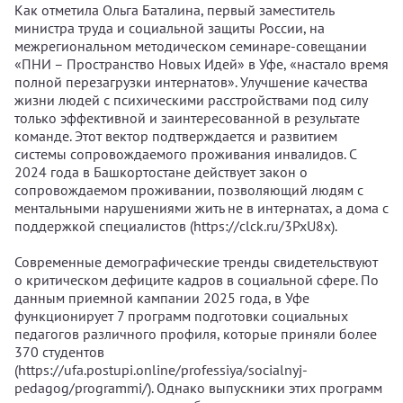
Как отметила Ольга Баталина, первый заместитель
министра труда и социальной защиты России, на
межрегиональном методическом семинаре-совещании
«ПНИ – Пространство Новых Идей» в Уфе, «настало время
полной перезагрузки интернатов». Улучшение качества
жизни людей с психическими расстройствами под силу
только эффективной и заинтересованной в результате
команде. Этот вектор подтверждается и развитием
системы сопровождаемого проживания инвалидов. С
2024 года в Башкортостане действует закон о
сопровождаемом проживании, позволяющий людям с
ментальными нарушениями жить не в интернатах, а дома с
поддержкой специалистов (https://clck.ru/3PxU8x).
Современные демографические тренды свидетельствуют
о критическом дефиците кадров в социальной сфере. По
данным приемной кампании 2025 года, в Уфе
функционирует 7 программ подготовки социальных
педагогов различного профиля, которые приняли более
370 студентов
(https://ufa.postupi.online/professiya/socialnyj-
pedagog/programmi/). Однако выпускники этих программ