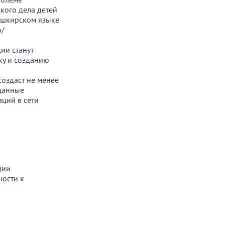
кого дела детей
ашкирском языке
о/
дии станут
ку и созданию
оздаст не менее
данные
ций в сети
ции
ости к