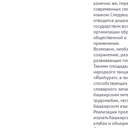
конечно же, перв
современных сем
языком. Следующ
отводится дошко
государством во
организации обр
общественной и 
применения.
Возможно, необх
сохранению, раз
развивающие пло
Такими площадка
народного танца
«Йәнһүрәт», в л
способствующих
словарного запа
башкирским лите
трудолюбии, чес
башкирском язы
Реализация прое
изучать башкирс
клубах и объеди