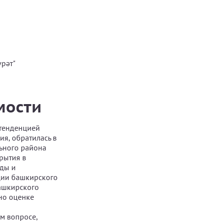
рәт"
мости
 тенденцией
я, обратилась в
ьного района
рытия в
ды и
ции башкирского
башкирского
но оценке
ом вопросе,