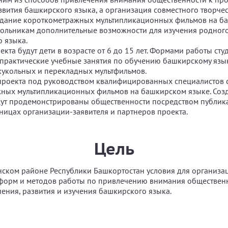
звития башкирского языка, а организация совместного творчес
оздание короткометражных мультипликационных фильмов на б
кольникам дополнительные возможности для изучения родног
о языка.
кта будут дети в возрасте от 6 до 15 лет. Формами работы сту
 практические учебные занятия по обучению башкирскому язы
кукольных и перекладных мультфильмов.
проекта под руководством квалифицированных специалистов с
жных мультипликационных фильмов на башкирском языке. Соз
ут продемонстрированы общественности посредством публика
аницах организации-заявителя и партнеров проекта.
Цель
нском районе Республики Башкортостан условия для организа
форм и методов работы по привлечению внимания общественн
ения, развития и изучения башкирского языка.