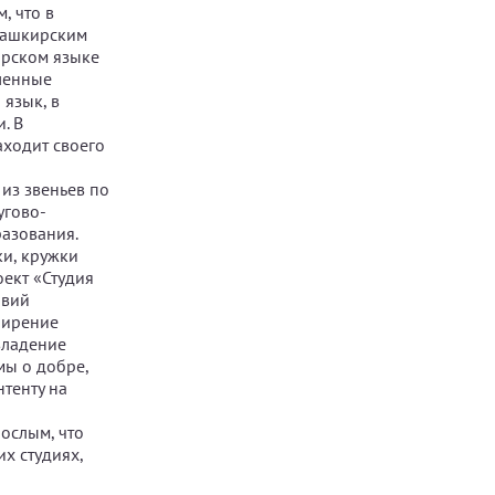
, что в
 башкирским
ирском языке
ленные
 язык, в
. В
аходит своего
из звеньев по
угово-
азования.
ки, кружки
ект «Студия
овий
ширение
владение
мы о добре,
тенту на
рослым, что
х студиях,