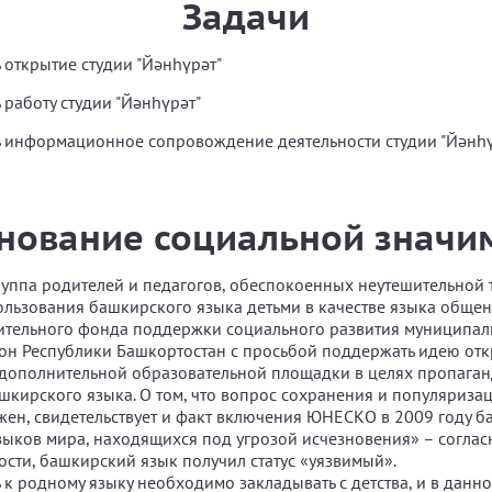
Задачи
 открытие студии "Йәнһүрәт"
 работу студии "Йәнһүрәт"
 информационное сопровождение деятельности студии "Йәнһү
нование социальной значи
уппа родителей и педагогов, обеспокоенных неутешительной
льзования башкирского языка детьми в качестве языка общени
ительного фонда поддержки социального развития муниципал
н Республики Башкортостан с просьбой поддержать идею отк
дополнительной образовательной площадки в целях пропаган
кирского языка. О том, что вопрос сохранения и популяриза
жен, свидетельствует и факт включения ЮНЕСКО в 2009 году 
языков мира, находящихся под угрозой исчезновения» – соглас
ости, башкирский язык получил статус «уязвимый».
 к родному языку необходимо закладывать с детства, и в данн