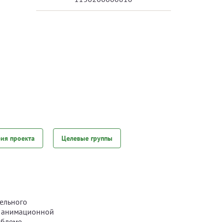
фия проекта
Целевые группы
ельного
е анимационной
облеме