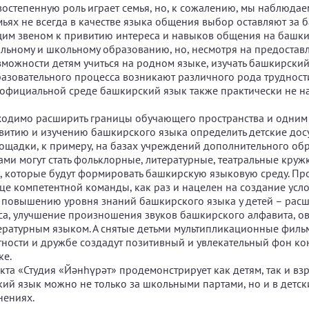
остепенную роль играет семья, но, к сожалению, мы наблюдаем
ьях не всегда в качестве языка общения выбор оставляют за
им звеном к привитию интереса и навыков общения на башк
льному и школьному образованию, но, несмотря на предостав
зможности детям учиться на родном языке, изучать башкирский
азовательного процесса возникают различного рода трудности
официальной среде башкирский язык также практически не н
одимо расширить границы обучающего пространства и одним 
витию и изучению башкирского языка определить детские дос
щадки, к примеру, на базах учреждений дополнительного обр
ми могут стать фольклорные, литературные, театральные круж
, которые будут формировать башкирскую языковую среду. Про
ице компетентной команды, как раз и нацелен на создание усл
 повышению уровня знаний башкирского языка у детей – рас
са, улучшение произношения звуков башкирского алфавита, о
ратурным языком. А снятые детьми мультипликационные филь
тности и дружбе создадут позитивный и увлекательный фон кон
ке.
кта «Студия «Йәнһүрәт» продемонстрирует как детям, так и вз
кий язык можно не только за школьными партами, но и в детски
нениях.