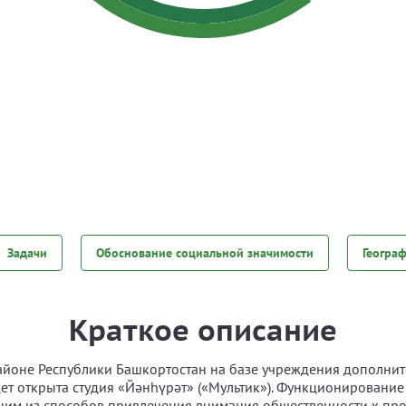
Задачи
Обоснование социальной значимости
Геогра
Краткое описание
йоне Республики Башкортостан на базе учреждения дополнит
ет открыта студия «Йәнһүрәт» («Мультик»). Функционировани
дним из способов привлечения внимания общественности к пр