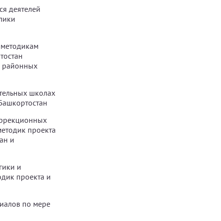
ся деятелей
лики
 методикам
тостан
и районных
ательных школах
Башкортостан
коррекционных
методик проекта
ан и
гики и
одик проекта и
иалов по мере