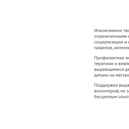
Инклюзивное тво
ограниченными в
социализации и 
талантов, интел
Профилактика э
терапиии и вовл
выдающимися дея
детьми на местах
Поддержка выдаю
волонтеров) не 
бесценным опыто