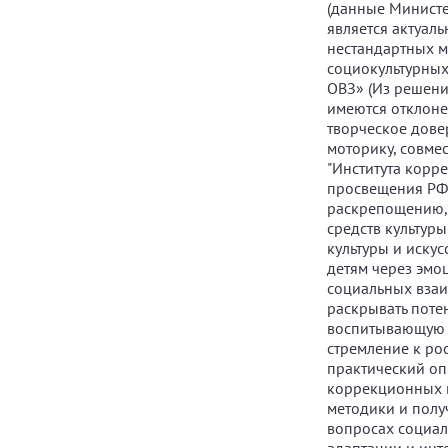
(данные Министе
является актуал
нестандартных м
социокультурных
ОВЗ» (Из решени
имеются отклоне
творческое дове
моторику, совме
"Института корр
просвещения РФ 
раскрепощению, 
средств культур
культуры и иску
детям через эмо
социальных взаи
раскрывать поте
воспитывающую о
стремление к ро
практический оп
коррекционных ш
методики и полу
вопросах социал