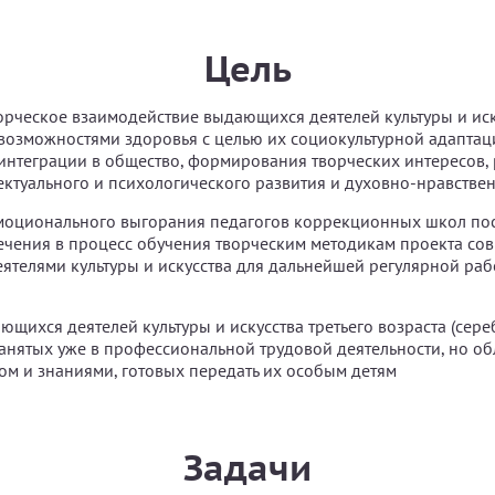
Цель
рческое взаимодействие выдающихся деятелей культуры и иску
озможностями здоровья с целью их социокультурной адаптац
интеграции в общество, формирования творческих интересов,
лектуального и психологического развития и духовно-нравстве
моционального выгорания педагогов коррекционных школ пос
ечения в процесс обучения творческим методикам проекта сов
телями культуры и искусства для дальнейшей регулярной ра
щихся деятелей культуры и искусства третьего возраста (сер
занятых уже в профессиональной трудовой деятельности, но 
м и знаниями, готовых передать их особым детям
Задачи