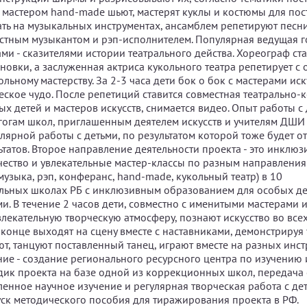
с мастером hand-made шьют, мастерят куклы и костюмы для пост
рать на музыкальных инструментах, ансамблем репетируют песн
естным музыкантом и рэп-исполнителем. Популярная ведущая г
ми - сказителями истории театрального действа. Хореограф ста
новки, а заслуженная актриса кукольного театра репетирует с
кольному мастерству. За 2-3 часа дети бок о бок с мастерами ис
еское чудо. После репетиций ставится совместная театрально-
х детей и мастеров искусств, снимается видео. Опыт работы с
гогам школ, приглашенным деятелем искусств и учителям ДШИ
лярной работы с детьми, по результатом которой тоже будет о
ьтатов. Второе направление деятельности проекта - это инклю
чество и увлекательные мастер-классы по разным направления
 музыка, рэп, конферанс, hand-made, кукольный театр) в 10
ьных школах РБ с инклюзивным образованием для особых дет
. В течение 2 часов дети, совместно с именитыми мастерами и
влекательную творческую атмосферу, познают искусство во всех
 конце выходят на сцену вместе с наставниками, демонстрируя
ют, танцуют поставленный танец, играют вместе на разных инст
ние - создание регионального ресурсного центра по изучени
дик проекта на базе одной из коррекционных школ, передача
ленное научное изучение и регулярная творческая работа с де
уск методического пособия для тиражирования проекта в РФ.