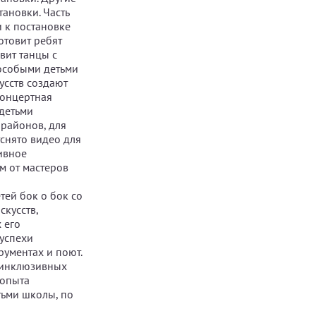
ановки. Часть
и к постановке
отовит ребят
вит танцы с
 особыми детьми
кусств создают
концертная
 детьми
 районов, для
тснято видео для
зивное
м от мастеров
ей бок о бок со
скусств,
 его
 успехи
рументах и поют.
ю инклюзивных
 опыта
тьми школы, по