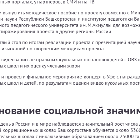
ых порталах, у партнеров, в СМИ и на ТВ
и выпустить методическое пособие по проекту совместно с Ми
и науки Республики Башкортостан и институтом педагогики Б
ного педагогического университета им. М.Акмуллы для возмож
тиражирования проекта в другие регионы России
глый стол по итогам реализации проекта с презентацией науч
 изысканий по творческим методикам проекта
 видеозапись театральных кукольных постановок детей с ОВЗ 
ых школ и их оценку членами жюри
 и провести финальное мероприятие-концерт в Уфе с награж
х школ и детей, по результатам оценки видео кукольных пос
нование социальной значи
день в России и в мире наблюдается значительный рост числа 
В коррекционных школах Башкортостана обучается около 3360
ельных школах с инклюзивным образованием около 25000 та