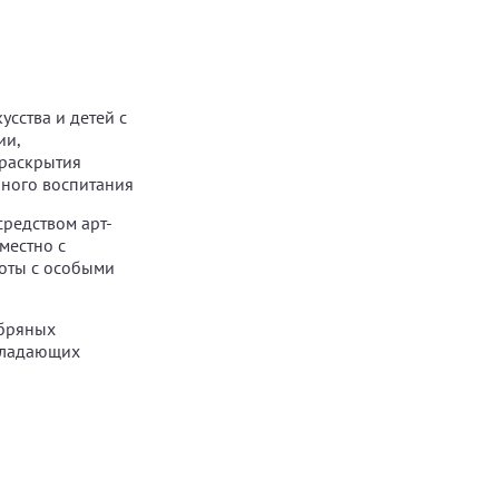
сства и детей с
ии,
 раскрытия
нного воспитания
редством арт-
местно с
боты с особыми
ебряных
обладающих