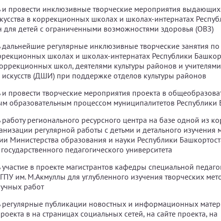
ь и провести инклюзивные творческие мероприятия выдающих
скусства в коррекционных школах и школах-интернатах Респуб
 для детей с ограниченными возможностями здоровья (ОВЗ)
 дальнейшие регулярные инклюзивные творческие занятия по
ррекционных школах и школах-интернатах Республики Башкор
оррекционных школ, деятелями культуры районов и учителям
 искусств (ДШИ) при поддержке отделов культуры районов
 и провести творческие мероприятия проекта в общеобразов
ым образовательным процессом муниципалитетов Республики 
 работу регионального ресурсного центра на базе одной из 
анизации регулярной работы с детьми и детального изучения 
ии Министерства образования и науки Республики Башкортост
государственного педагогического университета
 участие в проекте магистрантов кафедры специальной педаго
ГПУ им. М.Акмуллы для углубленного изучения творческих мет
аучных работ
ь регулярные публикации новостных и информационных матер
роекта в на страницах социальных сетей, на сайте проекта, на