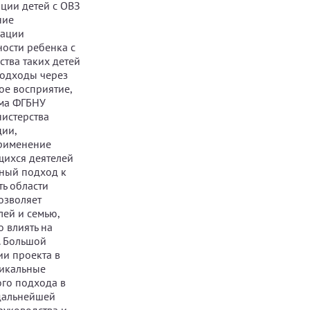
ации детей с ОВЗ
ние
зации
ости ребенка с
ства таких детей
подходы через
ое восприятие,
ьма ФГБНУ
истерства
ции,
применение
щихся деятелей
ьный подход к
ь области
озволяет
лей и семью,
 влиять на
. Большой
ии проекта в
никальные
ого подхода в
 дальнейшей