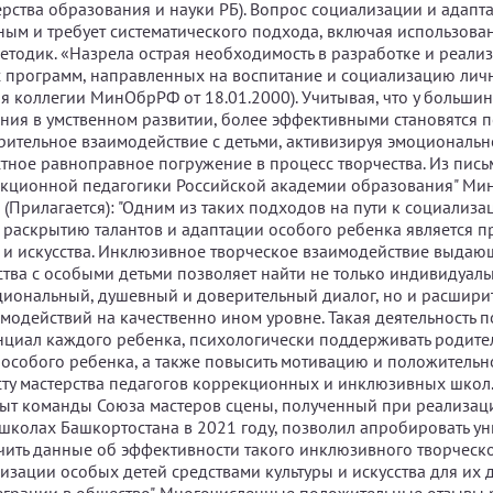
рства образования и науки РБ). Вопрос социализации и адапт
ьным и требует систематического подхода, включая использова
етодик. «Назрела острая необходимость в разработке и реали
 программ, направленных на воспитание и социализацию личн
я коллегии МинОбрРФ от 18.01.2000). Учитывая, что у большин
ния в умственном развитии, более эффективными становятся 
рительное взаимодействие с детьми, активизируя эмоциональн
стное равноправное погружение в процесс творчества. Из пис
екционной педагогики Российской академии образования" Мин
(Прилагается): "Одним из таких подходов на пути к социализа
раскрытию талантов и адаптации особого ребенка является 
ы и искусства. Инклюзивное творческое взаимодействие выдаю
сства с особыми детьми позволяет найти не только индивидуал
циональный, душевный и доверительный диалог, но и расширит
модействий на качественно ином уровне. Такая деятельность п
нциал каждого ребенка, психологически поддерживать родите
собого ребенка, а также повысить мотивацию и положительно
сту мастерства педагогов коррекционных и инклюзивных школ
ыт команды Союза мастеров сцены, полученный при реализац
колах Башкортостана в 2021 году, позволил апробировать у
чить данные об эффективности такого инклюзивного творческ
изации особых детей средствами культуры и искусства для их