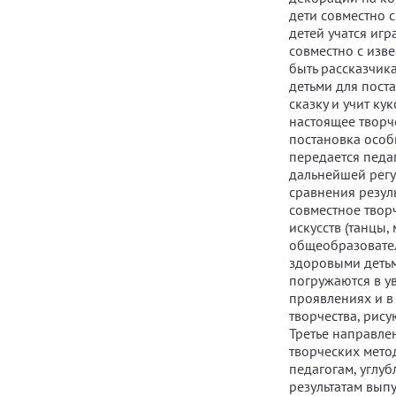
дети совместно 
детей учатся иг
совместно с изв
быть рассказчика
детьми для поста
сказку и учит ку
настоящее творч
постановка особы
передается педа
дальнейшей регу
сравнения резул
совместное твор
искусств (танцы,
общеобразовател
здоровыми детьми
погружаются в у
проявлениях и в
творчества, рису
Третье направле
творческих мето
педагогам, углуб
результатам вып