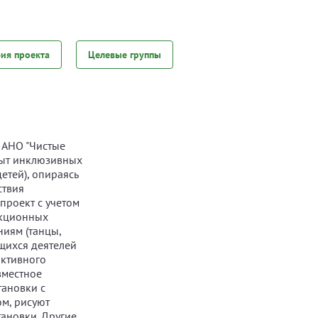
фия проекта
Целевые группы
 АНО "Чистые
пыт инклюзивных
етей), опираясь
ствия
проект с учетом
екционных
иям (танцы,
ющихся деятелей
активного
вместное
тановки с
ом, рисуют
ановки. Другие