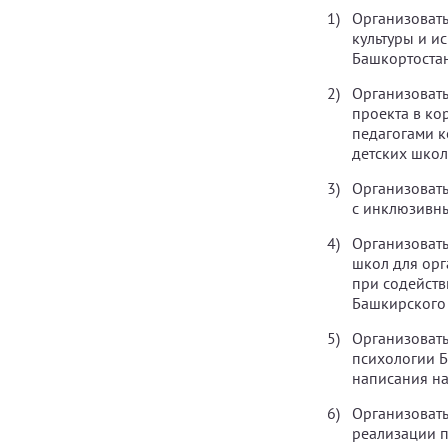
Организоват
культуры и и
Башкортостан
Организовать
проекта в ко
педагогами к
детских школ
Организовать
с инклюзивн
Организовать
школ для орг
при содейств
Башкирского 
Организовать
психологии Б
написания н
Организоват
реализации п