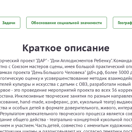
Задачи
Обоснование социальной значимости
Геогра
Краткое описание
рческий проект "ДАР" - "Дни Аплодисментов Ребенку". Команда
тно с Союзом мастеров сцены, имея большой практический о
мках проекта "День Большого Человека" (дбч.рф, более 3000 д
агогическую оценку и усовершенствование методик взаимодей
елей культуры и искусства с детьми с ОВЗ, разработали новый 
ервое - это проведение мероприятий проекта во всех 36 корр
стана. Инклюзивные творческие занятия по разным направлен
рисование, hand-made, конферанс, рэп, кукольный театр) выда
ства и особых детей в формате доверительного, живого, интер
 Результатом увлекательного творческого процесса является со
здание общего действа - театрально-концертной кукольной пос
ием и участием. Часть детей, совместно с именитым художник
нструкции ширмы и разрисовывают их, согласно тематики пост