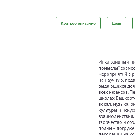
Краткое описание
Цель
Инклюзивный тво
помыслы" совмес
мероприятий в ра
на научную, пед
выдающихся деят
всех нюансов. П
школах Башкорто
вокал, музыка, 
культуры и искус
взаимодействия.
творчество и со
полным погружен
декорации на ко