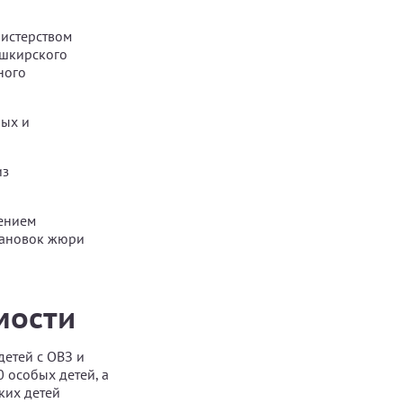
нистерством
ашкирского
ного
ных и
из
дением
тановок жюри
мости
детей с ОВЗ и
 особых детей, а
ких детей