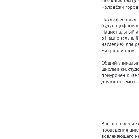
символичной цер
молодёжи город
После фестиваля
будут оцифрован
Национальный ар
в Национальный 
наследие» для р
микрорайонов.
Общий уникальны
школьники, студ
приурочен к 80-
дружной семьи в
Восстановление 
проведения цикл
вовлекающего не