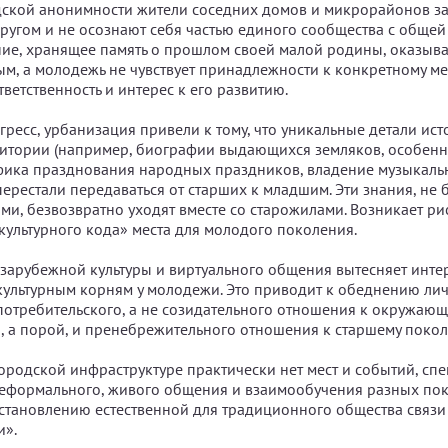
дской анонимности жители соседних домов и микрорайонов за
другом и не осознают себя частью единого сообщества с общей
ие, хранящее память о прошлом своей малой родины, оказыва
м, а молодежь не чувствует принадлежности к конкретному мес
ветственность и интерес к его развитию.
ресс, урбанизация привели к тому, что уникальные детали ист
итории (например, биографии выдающихся земляков, особенн
фика празднования народных праздников, владение музыкал
ерестали передаваться от старших к младшим. Эти знания, не 
и, безвозвратно уходят вместе со старожилами. Возникает ри
 культурного кода» места для молодого поколения.
арубежной культуры и виртуального общения вытесняет инте
культурным корням у молодежи. Это приводит к обеднению лич
требительского, а не созидательного отношения к окружающ
, а порой, и пренебрежительного отношения к старшему поко
ородской инфраструктуре практически нет мест и событий, сп
еформального, живого общения и взаимообучения разных пок
сстановлению естественной для традиционного общества связи
и».