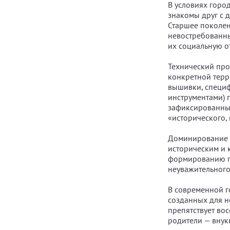
В условиях горо
знакомы друг с 
Старшее поколен
невостребованны
их социальную от
Технический прог
конкретной терр
вышивки, специ
инструментами) п
зафиксированным
«исторического,
Доминирование з
историческим и 
формированию по
неуважительного
В современной г
созданных для н
препятствует во
родители — внук