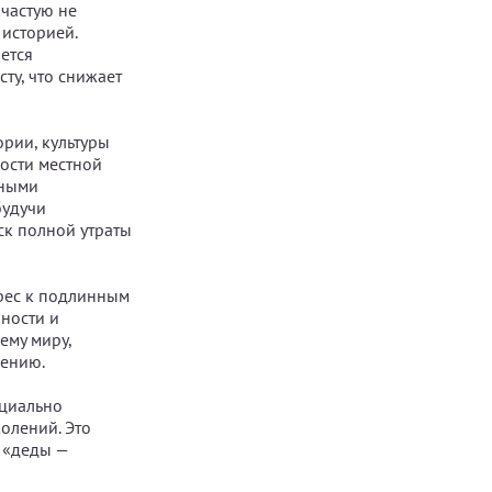
частую не
 историей.
ется
ту, что снижает
ории, культуры
ости местной
ьными
будучи
ск полной утраты
рес к подлинным
ности и
ему миру,
лению.
ециально
олений. Это
 «деды —