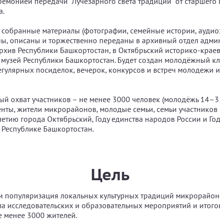
емонией передачи "Лучезарного света традиций" от старшего
а.
 собранные материалы (фотографии, семейные истории, аудио
ы, описаны и торжественно переданы в архивный отдел админ
хив Республики Башкортостан, в Октябрьский историко-краев
музей Республики Башкортостан. Будет создан молодёжный к
егулярных посиделок, вечерок, конкурсов и встреч молодежи 
й охват участников – не менее 3000 человек (молодёжь 14–35
енты, жители микрорайонов, молодые семьи, семьи участников 
летию города Октябрьский, Году единства народов России и Го
 Республике Башкортостан.
Цель
и популяризация локальных культурных традиций микрорайон
а исследовательских и образовательных мероприятий и итогов
 менее 3000 жителей.