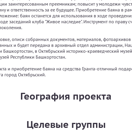
ции заинтересованным преемникам; повысит у молодежи чувст
у и ответственность за ее будущее. Приобретение баяна в рам
вложение: баян останется для использования в ходе проведени
оде заседаний клуба "Живое наследие". Инструмент по праву сч
околения.
овке, описи собранных документов, материалов, фотоархивов 
анных и будет передана в архивный отдел администрации, Н
и Башкортостан, в Октябрьский историко-краеведческий музей
зей Республики Башкортостан.
кта и приобретение баяна на средства Гранта-отличный подар
га город Октябрьский.
География проекта
Целевые группы