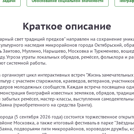
Задачи
Обоснование социальной значимости
Геогра
Краткое описание
зарный свет традиций предков" направлен на сохранение уник
культурного наследия микрорайонов города Октябрьский, обр
 Заитово, Муллино, Нарышево, Московка и Туркменево, вошед
ду. Угроза утраты локальных обрядов, ремёсел, фольклора и р
ют системной работы.
 организует цикл интерактивных встреч "Жизнь замечательных
ьтур с участием старожилов, краеведов, ветеранов, участнико
идеров молодежных сообществ. Каждая встреча посвящена од
монстрация биографий известных земляков, обрядов, традиц
и забытых ремёсел, мастер-классы, выступления самодеятельны
аяна (приобретенного на средства Гранта).
города (5 сентября 2026 года) состоится торжественное открыт
айоне Московка, а также итоговый фестиваль в парке "Звёздны
аяна, подворьями пяти микрорайонов, хороводом дружбы, к