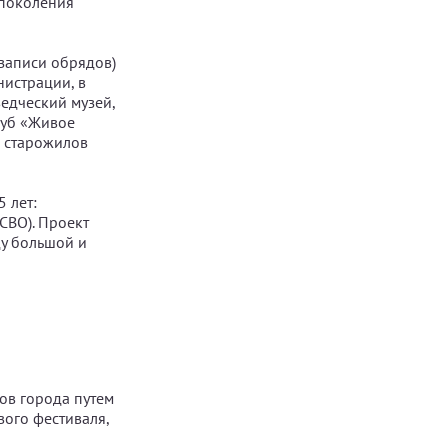
 поколения
записи обрядов)
истрации, в
едческий музей,
луб «Живое
и старожилов
 лет:
СВО). Проект
ду большой и
ов города путем
ого фестиваля,