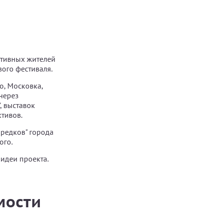
ктивных жителей
ого фестиваля.
о, Московка,
через
, выставок
тивов.
предков" города
ого.
идеи проекта.
мости