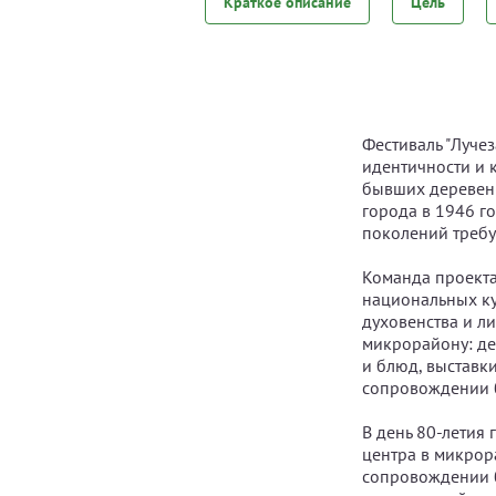
Краткое описание
Цель
Фестиваль "Луче
идентичности и 
бывших деревень
города в 1946 го
поколений требу
Команда проекта
национальных кул
духовенства и л
микрорайону: де
и блюд, выставк
сопровождении б
В день 80-летия 
центра в микрор
сопровождении б