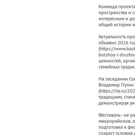
Команда проекта 
пространства и 
интересным и до
общей истории и
Актуальность про
объявил 2026 го
(https://www.bas
bolshoy-i-druzh
ценностей, орга
семейных традиц
На заседании С
Владимир Путин 
(https://ria.ru/
традициям, стан
демонстрируя ун
Фестиваль - не р
микрорайонов, о
подготовке к фе
создаст условия