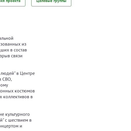
фия проекта
Целевые группы
альной
азованных из
ших в состав
азрыв связи
 людей" в Центре
в СВО,
ному
ионных костюмов
х коллективов в
ие культурного
й" с шествием в
онцертом и