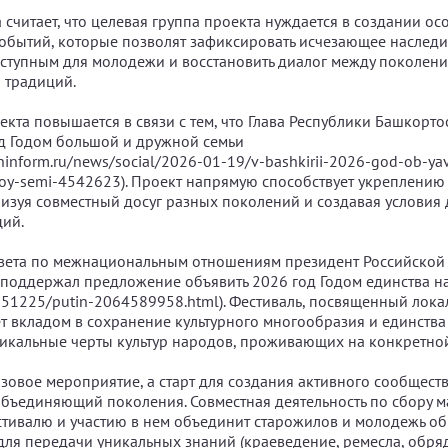
считает, что целевая группа проекта нуждается в создании ос
событий, которые позволят зафиксировать исчезающее наследие
ступным для молодежи и восстановить диалог между поколени
 традиций.
екта повышается в связи с тем, что Глава Республики Башкорто
д Годом большой и дружной семьи
hinform.ru/news/social/2026-01-19/v-bashkirii-2026-god-ob-y
noy-semi-4542623). Проект напрямую способствует укреплени
низуя совместный досуг разных поколений и создавая условия
ий.
овета по межнациональным отношениям президент Российско
поддержал предложение объявить 2026 год Годом единства н
20251225/putin-2064589958.html). Фестиваль, посвященный лок
ет вкладом в сохранение культурного многообразия и единства
икальные черты культур народов, проживающих на конкретно
азовое мероприятие, а старт для создания активного сообщест
бъединяющий поколения. Совместная деятельность по сбору м
стивалю и участию в нем объединит старожилов и молодежь о
 для передачи уникальных знаний (краеведение, ремесла, обря