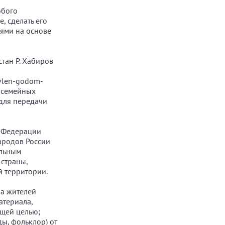
обого
, сделать его
ями на основе
стан Р. Хабиров
avlen-godom-
ю семейных
 для передачи
й Федерации
ародов России
альным
 страны,
й территории.
ва жителей
атериала,
бщей целью;
ды, фольклор) от