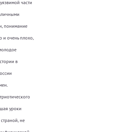
 уязвимой части
азличными
ии, понимание
о и очень плохо,
 молодое
стории в
России
мен.
триотического
вшая уроки
страной, не