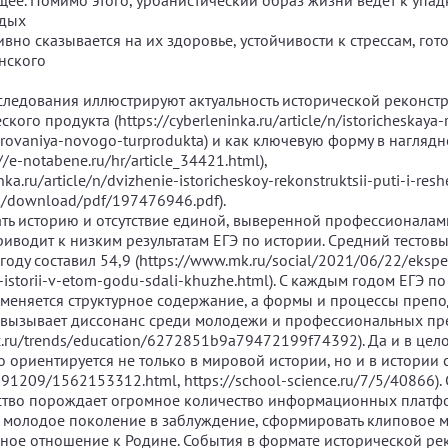
ущее. Помимо этого, урбанистический образ жизни ведет к упа
одых
ивно сказывается на их здоровье, устойчивости к стрессам, гот
нского
ледования иллюстрируют актуальность исторической реконст
кого продукта (https://cyberleninka.ru/article/n/istoricheskaya-
irovaniya-novogo-turprodukta) и как ключевую форму в нагляд
/e-notabene.ru/hr/article_34421.html),
nka.ru/article/n/dvizhenie-istoricheskoy-rekonstruktsii-puti-i-resh
.uk/download/pdf/197476946.pdf).
ть историю и отсутствие единой, выверенной профессионала
иводит к низким результатам ЕГЭ по истории. Средний тестовы
году составил 54,9 (https://www.mk.ru/social/2021/06/22/eksper
storii-v-etom-godu-sdali-khuzhe.html). С каждым годом ЕГЭ п
зменяется структурное содержание, а формы и процессы преп
 вызывает диссонанс среди молодежи и профессиональных пр
rbc.ru/trends/education/6272851b9a79472199f74392). Да и в цел
 ориентируется не только в мировой истории, но и в истории 
20191209/1562153312.html, https://school-science.ru/7/5/40866)
ство порождает огромное количество информационных платф
 молодое поколение в заблуждение, сформировать клиповое 
вное отношение к Родине. События в формате исторической ре