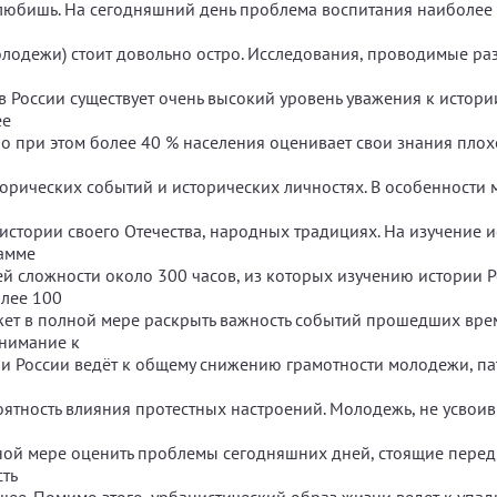
и любишь. На сегодняшний день проблема воспитания наиболее
олодежи) стоит довольно остро. Исследования, проводимые р
 в России существует очень высокий уровень уважения к истор
ее
 Но при этом более 40 % населения оценивает свои знания плох
сторических событий и исторических личностях. В особенности
о
 истории своего Отечества, народных традициях. На изучение и
амме
й сложности около 300 часов, из которых изучению истории 
лее 100
ожет в полной мере раскрыть важность событий прошедших вре
нимание к
и России ведёт к общему снижению грамотности молодежи, па
оятность влияния протестных настроений. Молодежь, не усвои
ной мере оценить проблемы сегодняшних дней, стоящие перед 
ть