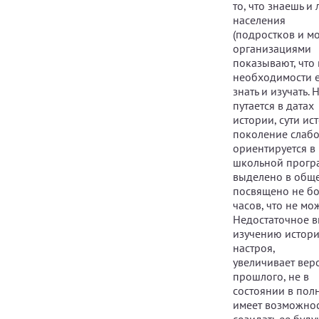
то, что знаешь 
населения
(подростков и м
организациями
показывают, что
необходимости 
знать и изучать.
путается в датах
истории, сути и
поколение слаб
ориентируется в
школьной прогр
выделено в обще
посвящено не бо
часов, что не м
Недостаточное в
изучению истори
настроя,
увеличивает вер
прошлого, не в
состоянии в пол
имеет возможнос