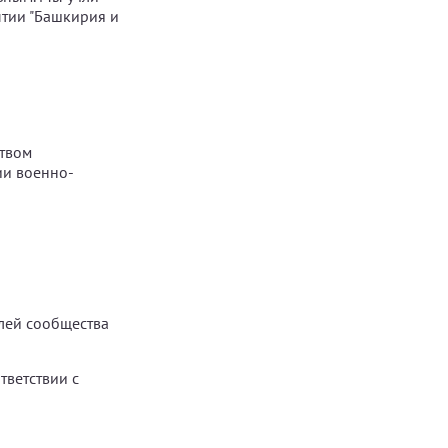
ытии "Башкирия и
ством
ии военно-
лей сообщества
тветствии с