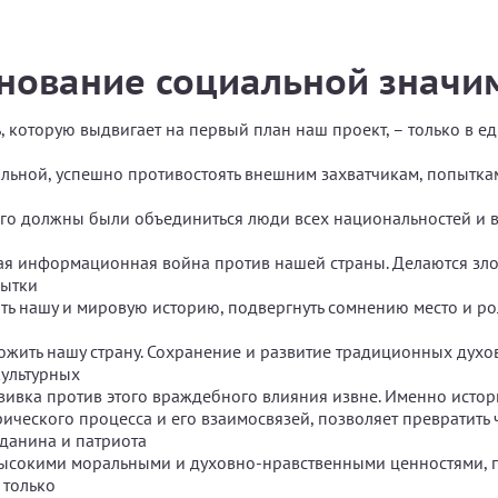
нование социальной значи
, которую выдвигает на первый план наш проект, – только в е
сильной, успешно противостоять внешним захватчикам, попытка
того должны были объединиться люди всех национальностей и в
ая информационная война против нашей страны. Делаются зл
пытки
ь нашу и мировую историю, подвергнуть сомнению место и ро
тожить нашу страну. Сохранение и развитие традиционных духо
культурных
вивка против этого враждебного влияния извне. Именно истор
ического процесса и его взаимосвязей, позволяет превратить 
данина и патриота
высокими моральными и духовно-нравственными ценностями, п
 только