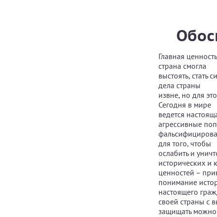
Обос
Главная ценность
страна смогла
выстоять, стать 
дела страны
извне, но для э
Сегодня в мире
ведется настоящ
агрессивные по
фальсифицироват
для того, чтобы
ослабить и унич
исторических и 
ценностей – при
понимание истор
настоящего граж
своей страны с 
защищать можно