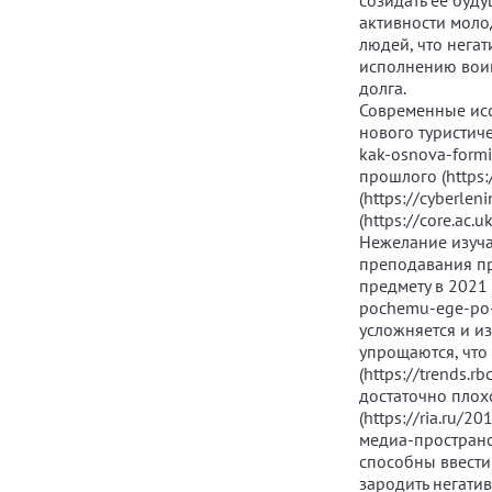
созидать ее буд
активности мол
людей, что негат
исполнению вои
долга.
Современные исс
нового туристичес
kak-osnova-form
прошлого (https:/
(https://cyberleni
(https://core.ac
Нежелание изуча
преподавания пр
предмету в 2021 
pochemu-ege-po-i
усложняется и и
упрощаются, что
(https://trends.
достаточно плохо
(https://ria.ru/
медиа-простран
способны ввести
зародить негати