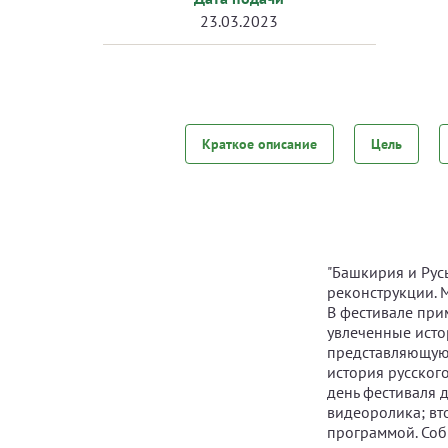
23.03.2023
Краткое описание
Цель
"Башкирия и Рус
реконструкции. 
В фестивале при
увлеченные исто
представляющую 
история русског
день фестиваля 
видеоролика; вт
программой. Соб