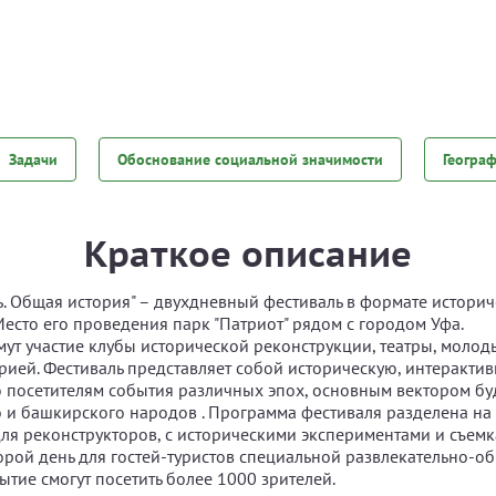
Задачи
Обоснование социальной значимости
Геогра
Краткое описание
ь. Общая история" – двухдневный фестиваль в формате истори
Место его проведения парк "Патриот" рядом с городом Уфа.
мут участие клубы исторической реконструкции, театры, молод
рией. Фестиваль представляет собой историческую, интеракти
посетителям события различных эпох, основным вектором бу
о и башкирского народов . Программа фестиваля разделена на
для реконструкторов, с историческими экспериментами и съем
орой день для гостей-туристов специальной развлекательно-о
ытие смогут посетить более 1000 зрителей.