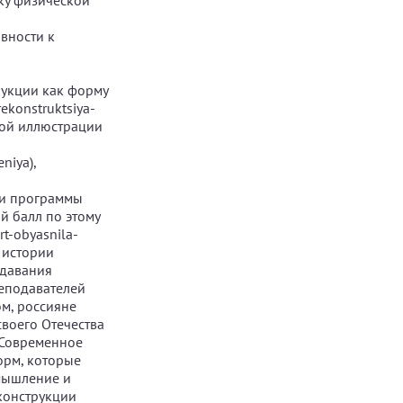
дку физической
овности к
рукции как форму
rekonstruktsiya-
ной иллюстрации
eniya),
ми программы
й балл по этому
t-obyasnila-
о истории
одавания
еподавателей
ом, россияне
своего Отечества
. Современное
орм, которые
мышление и
конструкции