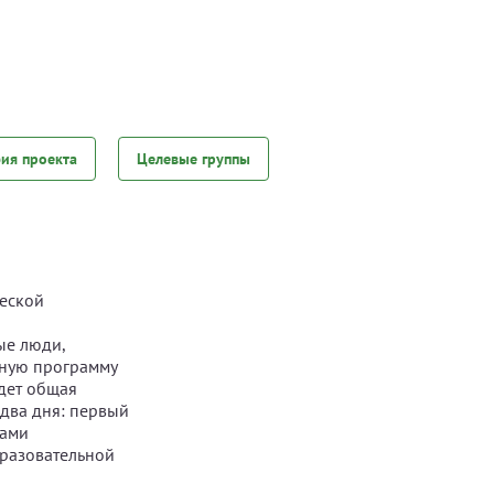
фия проекта
Целевые группы
ческой
ые люди,
вную программу
дет общая
 два дня: первый
ками
бразовательной