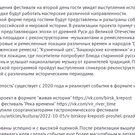
щения фестиваля на второй день гости увидят выступления ист
адке будут работать мастерские различной направленности.
ной форме перед гостями будут представлены и разыграны со
российской и мировой истории. В реализации проекта примут 
 представляющих эпохи от древней Руси до Великой Отечеств
ть площадки с реконструкторами -музыкантами и ремесленникам
ровые и ремесленные локации различных времен и народов "Ст
енские ремесла", "Кузнечный цех", "Башкирские кочевники" и 
тся локации, где посетители попробуют блюда старинной русс
нь и услышат национальную музыку от хранителей традиций. П
ской программой пройдут выступления спикеров-реконструкт
ей с различными историческими периодами.
пость" существует с 2020 года и реализует события в формате
роект в формате "живая история" https://vk.com/birsk_krepost
фестиваль "Река времени" https://vk.com/vir_river_time
тупили соорганизаторами гастрономического фестиваля
s.ru/articles/kultura/2022-10-05/v-birskoy-kreposti-proshel-prazd
ваны успешно и с высокой оценкой. После реализации выше
появилась идея сделать событие еще более масштабным и детал