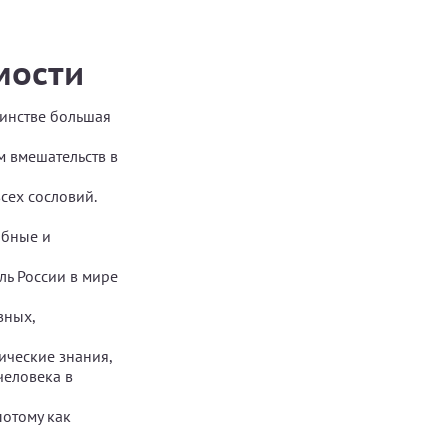
мости
динстве большая
м вмешательств в
сех сословий.
обные и
ль России в мире
вных,
ические знания,
человека в
отому как