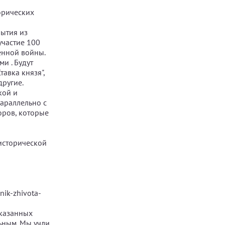
орических
бытия из
участие 100
енной войны.
и . Будут
авка князя",
другие.
кой и
араллельно с
оров, которые
 исторической
nik-zhivota-
указанных
ьным. Мы учли