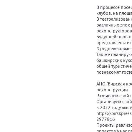
В процессе посе
клубов, на площ
В театрализован
различных эпох 
реконструкторов
Будут действова
представлены иг
"Средневековые ж
Так же планирую
башкирских кухо
общей туристиче
познакомят гост
АНО "Бирская кре
реконструкции
Развиваем свой п
Организуем свой 
в 2022 году выс
https://birskpres
2977816
Проекты реализо
проектов у нас 