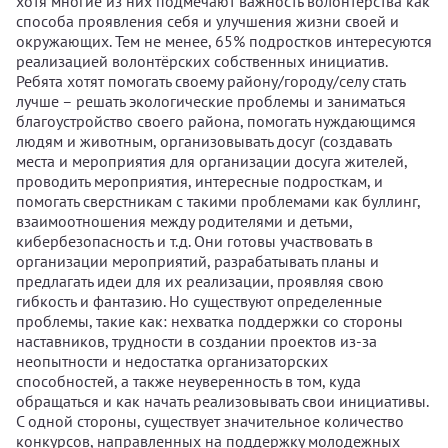
хотя многие из них подмечают важность волонтерства как
способа проявления себя и улучшения жизни своей и
окружающих. Тем не менее, 65% подростков интересуются
реализацией волонтёрских собственных инициатив.
Ребята хотят помогать своему району/городу/селу стать
лучше – решать экологические проблемы и заниматься
благоустройство своего района, помогать нуждающимся
людям и животным, организовывать досуг (создавать
места и мероприятия для организации досуга жителей,
проводить мероприятия, интересные подросткам, и
помогать сверстникам с такими проблемами как буллинг,
взаимоотношения между родителями и детьми,
кибербезопасность и т.д. Они готовы участвовать в
организации мероприятий, разрабатывать планы и
предлагать идеи для их реализации, проявляя свою
гибкость и фантазию. Но существуют определенные
проблемы, такие как: нехватка поддержки со стороны
наставников, трудности в создании проектов из-за
неопытности и недостатка организаторских
способностей, а также неуверенность в том, куда
обращаться и как начать реализовывать свои инициативы.
С одной стороны, существует значительное количество
конкурсов, направленных на поддержку молодежных