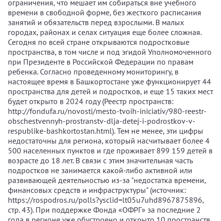
ограничения, что мешает им собираться вне учебного
времени в свободной форме, без жесткого расписания
занятий и обязательств перед взрослыми. В малых
городах, районах и селах ситуация еще более сложная.
Сегодня по всей стране открываются подростковые
пространства, в том числе и под эгидой Уполномоченного
при Президенте в Российской Федерации по правам
ребенка. Согласно проведенному мониторингу, в
настоящее время в Башкортостане уже функционирует 44
пространства для детей и подростков, и еще 15 таких мест
будет открыто в 2024 году (Реестр пространств:
http://fondufa.ru/novosti/mesto-tvoih-iniciativ/980-reestr-
obschestvennyh-prostranstv-dlja-detej-i-podrostkov-v-
respublike-bashkortostan.html). Тем не менее, эти цифры
недостаточны для региона, который насчитывает более 4
500 населенных пунктов и где проживает 899 159 детей в
возрасте до 18 лет. В связи с этим значительная часть
подростков не занимается какой-либо активной или
развивающей деятельностью из-за "недостатка времени,
финансовых средств и инфраструктуры" (источник:
https://rospodros.ru/polls?ysclid=lt05u7uhd8967875896,
стр. 43). При поддержке Фонда «ОФРГ» за последние 2
года в регионе уже обустроено и открыто 10 пространств