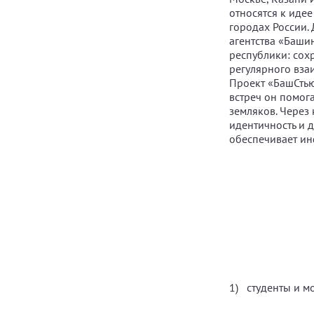
относятся к иде
городах России.
агентства «Баши
республики: сох
регулярного вза
Проект «БашСтью
встреч он помог
земляков. Через
идентичность и 
обеспечивает ин
студенты и м