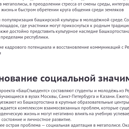
 мегаполисы, в преодолении стресса от смены среды, интегра
 жизнь и быстром обретении круга общения среди земляков
 популяризация башкирской культуры в молодёжной среде. С
лощадок, где участники могут прикоснуться к родным традиция
 также достойно представить культурное наследие Башкортоста
 пределами республики.
е кадрового потенциала и восстановление коммуникаций с Р
н
нование социальной значи
проекта «БашСтьюдентс» составляют студенты и молодёжь из Р
бучающиеся в вузах Москвы, Санкт-Петербурга и Казани. Ежег
езжают из Башкортостана в крупные образовательные центры 
ждается комплексом взаимосвязанных проблем, которые сущ
денческую жизнь и могут негативно влиять на учебную успевае
 состояние и личностное развитие.
ее острая проблема — социальная адаптация в мегаполисе. Ок