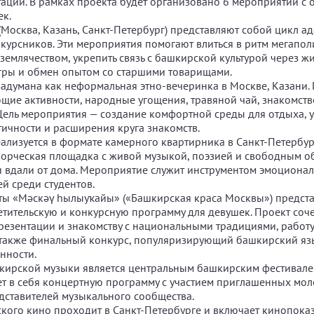
тации. В рамках проекта будет организовано 6 мероприятий с
ек.
(Москва, Казань, Санкт-Петербург) представляют собой цикл 
окурсников. Эти мероприятия помогают влиться в ритм мегапол
 землячеством, укрепить связь с башкирской культурой через ж
гры и обмен опытом со старшими товарищами.
задумана как неформальная этно-вечеринка в Москве, Казани. 
ие активности, народные угощения, травяной чай, знакомств
 Цель мероприятия — создание комфортной среды для отдыха, 
тичности и расширения круга знакомств.
еализуется в формате камерного квартирника в Санкт-Петербург
орческая площадка с живой музыкой, поэзией и свободным о
и вдали от дома. Мероприятие служит инструментом эмоционал
й среди студентов.
оты «Мәскәү һылыуҡайы» («Башкирская краса Москвы») предст
етительскую и конкурсную программу для девушек. Проект соче
резентации и знакомству с национальными традициями, работу
 также финальный конкурс, популяризирующий башкирский яз
нности.
шкирской музыки является центральным башкирским фестивале
т в себя концертную программу с участием приглашенных мол
дставителей музыкального сообщества.
ского кино проходит в Санкт-Петербурге и включает кинопока