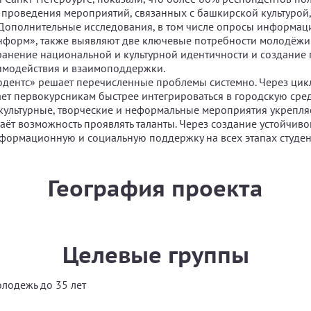
е проведения мероприятий, связанных с башкирской культурой
 Дополнительные исследования, в том числе опросы информа
нформ», также выявляют две ключевые потребности молодёжи
ранение национальной и культурной идентичности и создание 
имодействия и взаимоподдержки.
дентс» решает перечисленные проблемы системно. Через ци
ает первокурсникам быстрее интегрироваться в городскую сред
 культурные, творческие и неформальные мероприятия укрепл
даёт возможность проявлять таланты. Через создание устойчив
формационную и социальную поддержку на всех этапах студен
География проекта
Целевые группы
олодежь до 35 лет