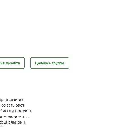
фия проекта
Целевые группы
ирантами из
 охватывает
 Миссия проекта
ии молодежи из
социальной и