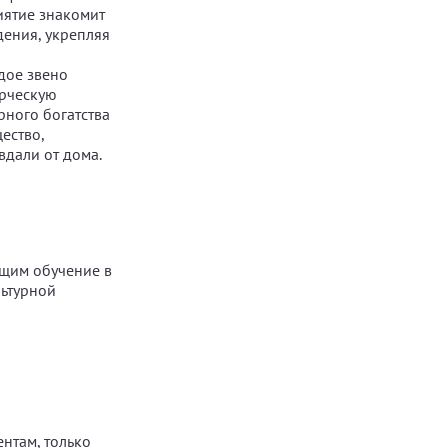
иятие знакомит
дения, укрепляя
дое звено
орческую
ного богатства
ество,
вдали от дома.
ящим обучение в
льтурной
нтам, только