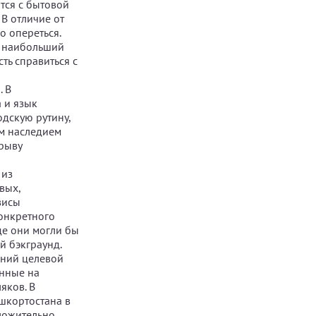
тся с бытовой
В отличие от
о опереться.
т наибольший
ть справиться с
. В
 и язык
одскую рутину,
ым наследием
рыву
 из
вых,
висы
онкретного
де они могли бы
й бэкграунд.
аний целевой
енные на
яков. В
ашкортостана в
оложительно