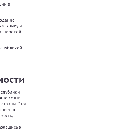
ции в
оздание
м, языку и
на широкой
еспубликой
мости
еспублики
одно сотни
страны. Этот
ественно
мость,
азавшись в