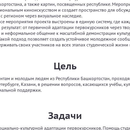
ортостана, а также картин, посвященных республике. Меропр
циональным киноискусством и создает пространство для обсуж
 с регионом через визуальное наследие.
все мероприятия проекта выстроены в единую систему, где каж
 результат: от первичной адаптации первокурсников через тв
и неформальное общение к масштабной демонстрации культур
Такой подход позволяет создать устойчивое молодежное сообщ
рживать своих участников на всех этапах студенческой жизни 
Цель
ентам и молодым людям из Республики Башкортостан, проход
етербурге, Казани, в решении вопросов, касающихся учёбы, ку
иальной поддержки.
Задачи
оциально-культурной адаптации первокурсников. Помощь студе