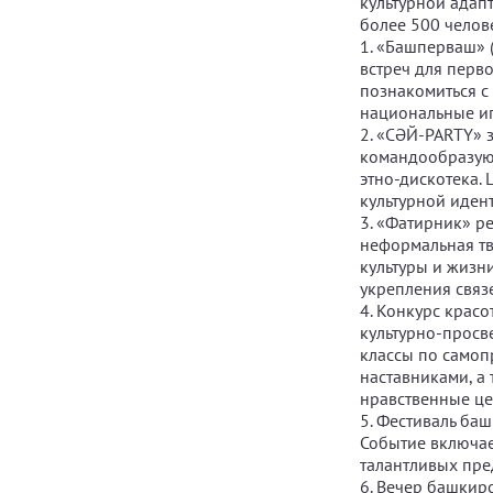
культурной адап
более 500 челов
1. «Башперваш» 
встреч для перв
познакомиться с
национальные и
2. «СӘЙ-PARTY» 
командообразующ
этно-дискотека.
культурной иден
3. «Фатирник» р
неформальная тв
культуры и жизн
укрепления связе
4. Конкурс крас
культурно-просв
классы по самоп
наставниками, а
нравственные це
5. Фестиваль ба
Событие включае
талантливых пре
6. Вечер башкир