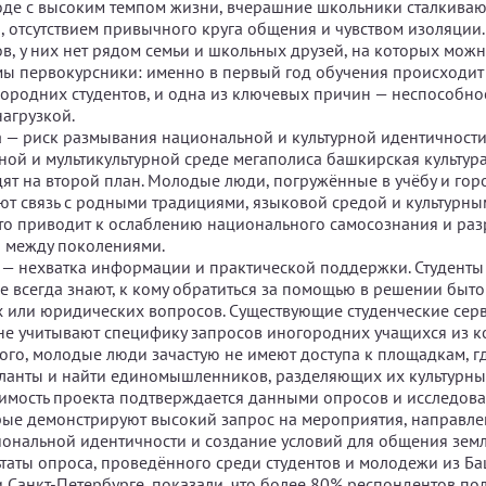
де с высоким темпом жизни, вчерашние школьники сталкиваю
, отсутствием привычного круга общения и чувством изоляции. 
в, у них нет рядом семьи и школьных друзей, на которых можн
ы первокурсники: именно в первый год обучения происходи
городних студентов, и одна из ключевых причин — неспособнос
агрузкой.
 — риск размывания национальной и культурной идентичности
ой и мультикультурной среде мегаполиса башкирская культура
ят на второй план. Молодые люди, погружённые в учёбу и гор
ют связь с родными традициями, языковой средой и культурн
Это приводит к ослаблению национального самосознания и раз
 между поколениями.
 — нехватка информации и практической поддержки. Студенты
е всегда знают, к кому обратиться за помощью в решении быто
 или юридических вопросов. Существующие студенческие сер
не учитывают специфику запросов иногородних учащихся из к
того, молодые люди зачастую не имеют доступа к площадкам, г
аланты и найти единомышленников, разделяющих их культурны
имость проекта подтверждается данными опросов и исследов
рые демонстрируют высокий запрос на мероприятия, направл
ональной идентичности и создание условий для общения земл
льтаты опроса, проведённого среди студентов и молодежи из Б
и Санкт-Петербурге, показали, что более 80% респондентов п