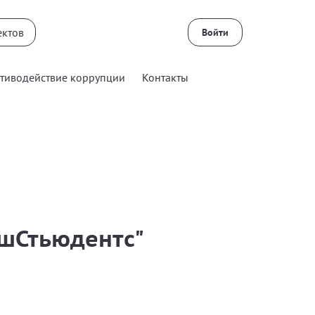
Войти
тиводействие коррупции
Контакты
шСтьюдентс"