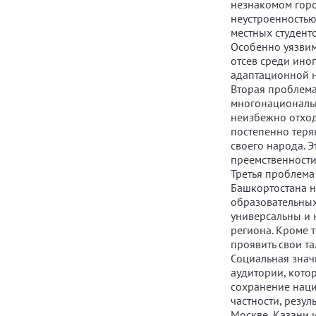
незнакомом горо
неустроенностью
местных студенто
Особенно уязвим
отсев среди ино
адаптационной н
Вторая проблема
многонациональн
неизбежно отход
постепенно теря
своего народа. 
преемственности
Третья проблема
Башкортостана н
образовательных
универсальны и 
региона. Кроме 
проявить свои т
Социальная знач
аудитории, кото
сохранение наци
частности, резу
Москве, Казани 