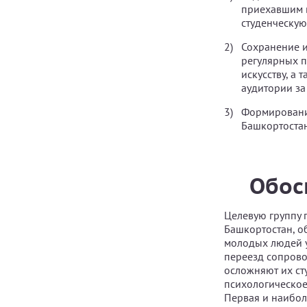
приехавшим в
студенческую
Сохранение и
регулярных п
искусству, а
аудитории за
Формировани
Башкортоста
Обос
Целевую группу 
Башкортостан, о
молодых людей у
переезд сопрово
осложняют их сту
психологическое
Первая и наибол