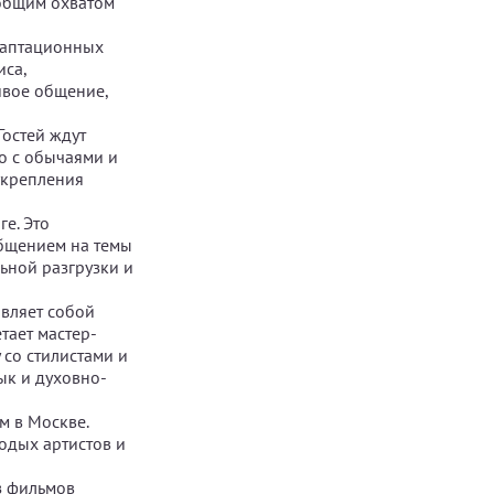
 общим охватом
адаптационных
иса,
ивое общение,
Гостей ждут
о с обычаями и
укрепления
е. Это
бщением на темы
ьной разгрузки и
авляет собой
тает мастер-
 со стилистами и
ык и духовно-
м в Москве.
одых артистов и
з фильмов