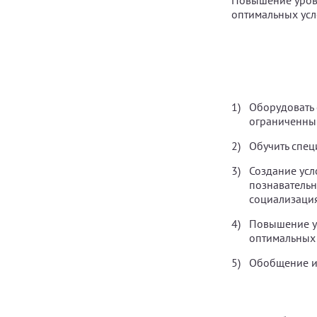
Повышение уровн
оптимальных усл
Оборудовать 
ограниченны
Обучить спец
Создание усл
познавательн
социализаци
Повышение ур
оптимальных 
Обобщение ит