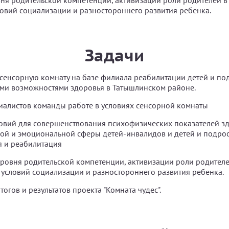
я родительской компетенции, активизации роли родителей в
овий социализации и разностороннего развития ребенка.
Задачи
сенсорную комнату на базе филиала реабилитации детей и по
ми возможностями здоровья в Татышлинском районе.
иалистов команды работе в условиях сенсорной комнаты
овий для совершенствования психофизических показателей зд
ой и эмоциональной сферы детей-инвалидов и детей и подрост
я и реабилитация
овня родительской компетенции, активизации роли родителе
условий социализации и разностороннего развития ребенка.
огов и результатов проекта "Комната чудес".