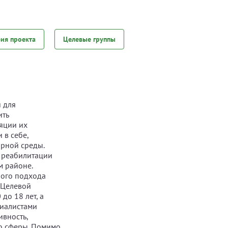
фия проекта
Целевые группы
 для
ить
яции их
 в себе,
орной среды.
 реабилитации
м районе.
ного подхода
 Целевой
до 18 лет, а
циалистами
ивность,
ую сферы. Помимо