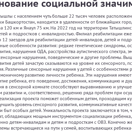
нование социальной значи
тышлы с населением чуть больше 22 тысяч человек расположен
ки Башкортостан, находится в удаленности от ближайших горо
на 120 км и Янаул 75 км. На 2022 год на территории Татышлин
тей и подростков с инвалидностью. Филиал реабилитации еж
о 12 заездов для реабилитации детей-инвалидов, детей и подр
ые особенности развития: редкие генетические синдромы, о
вития, нарушения ОДА, расстройства аутистического спектра, 
сенсорные нарушения, поведенческие и другие проблемы. В
вития детей зачастую сказываются на уровне их сенсорного, п
ия. Различные сенсорные нарушения у детей с особенностями 
рмоничному развитию личности ребенка. Эти нарушения имеют
итие ребенка, его поведение, достижения, коммуникацию и д
тия в сенсорной комнате способствуют выравниванию и улучш
м развитии и, соответственно, решению ряда проблем при осу
еализация проекта поможет особенным детям, проходящим к
учшить уровень сенсорного развития, коммуникативные качест
и быт особых детей. Уникальность проекта заключается в том, 
ат, обладающих мощным инструментом социализации ребенка,
нно детям-инвалидам и детям и подросткам с ОВЗ. Конечно ж
лемы встречающиеся на пути у семей, воспитывающих ребенка