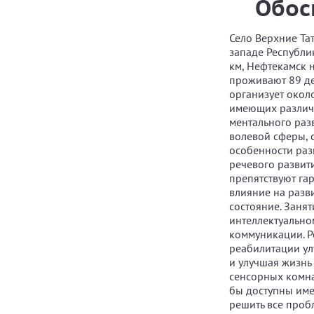
Обос
Село Верхние Та
западе Республи
км, Нефтекамск 
проживают 89 де
организует окол
имеющих различн
ментального раз
волевой сферы, 
особенности раз
речевого развит
препятствуют га
влияние на разв
состояние. Заня
интеллектуально
коммуникации. Р
реабилитации ул
и улучшая жизнь 
сенсорных комн
бы доступны име
решить все проб