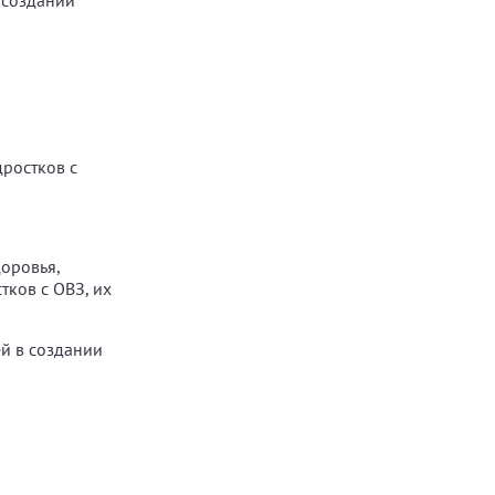
 создании
дростков с
оровья,
ков с ОВЗ, их
й в создании