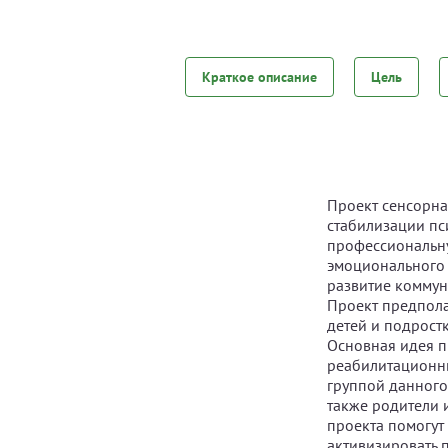
Краткое описание
Цель
Проект сенсорна
стабилизации пс
профессиональн
эмоционального 
развитие коммун
Проект предпол
детей и подрост
Основная идея п
реабилитационн
группой данного 
также родители 
проекта помогут 
активизировать 