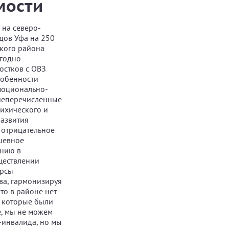
мости
 на северо-
дов Уфа на 250
ского района
егодно
остков с ОВЗ
собенности
эмоционально-
ышеперечисленные
сихического и
развития
 отрицательное
ушевное
ению в
ществлении
урсы
ва, гармонизируя
что в районе нет
 которые были
е, мы не можем
-инвалида, но мы