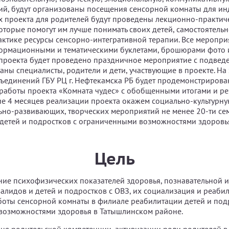
ий, будут организованы посещения сенсорной комнаты для и
ах проекта для родителей будут проведены лекционно-практич
оторые помогут им лучше понимать своих детей, самостоятельн
актике ресурсы сенсорно-интегративной терапии. Все меропри
ормационными и тематическими буклетами, брошюрами фото 
роекта будет проведено праздничное мероприятие с подведе
аны специалисты, родители и дети, участвующие в проекте. На
ъединений ГБУ РЦ г. Нефтекамска РБ будет продемонстрирова
работы проекта «Комната чудес» с обобщенными итогами и ре
ние 4 месяцев реализации проекта окажем социально-культурн
ьно-развивающих, творческих мероприятий не менее 20-ти се
етей и подростков с ограниченными возможностями здоровь
Цель
ие психофизических показателей здоровья, познавательной 
алидов и детей и подростков с ОВЗ, их социализация и реаби
оты сенсорной комнаты в филиале реабилитации детей и под
возможностями здоровья в Татышлинском районе.