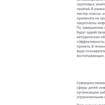
групповых занят
занятий. В рамк
мастер-классы, к
применять на пр
закреплены инф
По завершению п
будут задействов
методических об
«Эффективность 
проекта. В тече
виде познавател
воспитывающих д
Совершенствован
сферы детей-инв
организацию раб
ограниченными 