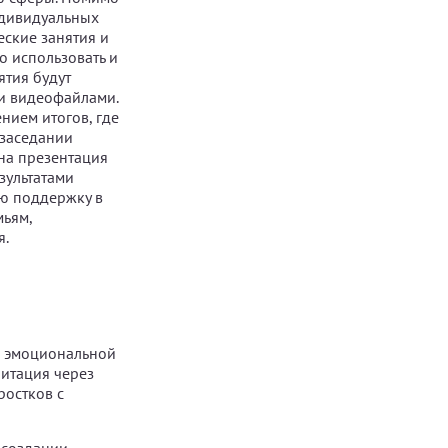
ндивидуальных
еские занятия и
о использовать и
ятия будут
и видеофайлами.
нием итогов, где
 заседании
на презентация
зультатами
ую поддержку в
мьям,
я.
и эмоциональной
литация через
ростков с