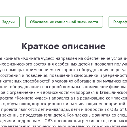
Задачи
Обоснование социальной значимости
Геогра
Краткое описание
я комната «Комната чудес» направлен на обеспечение условий
ихофизического состояния особенных детей и позволит получ
ую помощь с применением сенсорного оборудования по регул
состояния и поведения, повышения самооценки и уверенности
икативных способностей в условиях обогащенной мультисенс
агает оборудование сенсорной комнаты в помещение филиала
ков с ограниченными возможностями здоровья в Татышлинско
роекта «Комната чудес» направлена на реализацию комплекс
ых, обучающих, коррекционных и развивающих мероприятий.
проекта являются дети-инвалиды, дети и подростки с ОВЗ от 0 
и законные представители детей. Комплексные занятия со спе
детям и подросткам с ОВЗ преодолеть агрессивность, гиперакт
познавательную, творческую, эмоциональную, коммуникативн