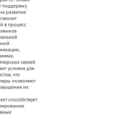
ет поддержку
 на развитие
озволит
й в процесс
навыков
циальной
шной
уникации,
аммах.
тнерских связей
ает условия для
стов, что
 меры позволяют
повышения их
ект способствует
рмированию
авные