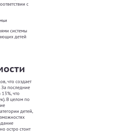
оответствии с
мьи
иями системы
вающих детей
мости
в, что создает
 За последние
 13%, что
к). В целом по
чие
атегории детей,
озможностях
адание
но остро стоит