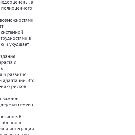
 недооценены, а
я полноценного
и возможностями
ет
 системной
 трудностями в
ию и ухудшает
оздания
раста с
нь
я и развития
й адаптации. Это
жению рисков
т важное
ддержки семей с
регионе. В
особенно в
ия и интеграции
рая не только