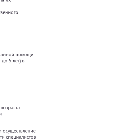
твенного
ванной помощи
до 5 лет) в
возраста
и
и осуществление
ти специалистов