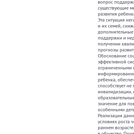
вопрос поддержк
существующие м
развития ребенк
Эта ситуация не
и их семей, сни
дополнительные 
поддержки и нед
получении квали
прогнозы развит
Обоснование соц
эффективной сис
ограниченными в
информированнос
ребенка, обеспе
способствует не
инвалидизации, 
образовательные
значение для по
особенными деть
Реализация данн
условиях роста 
раннем возрасте
в общество. Про