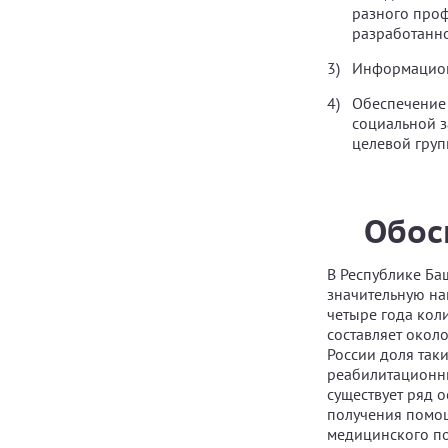
разного проф
разработанн
Информацион
Обеспечение
социальной з
целевой груп
Обос
В Республике Ба
значительную на
четыре года кол
составляет около
России доля таки
реабилитационны
существует ряд 
получения помощ
медицинского по