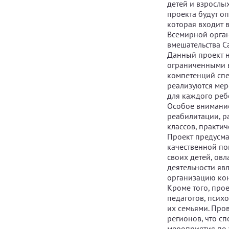
детей и взрослы
проекта будут о
которая входит 
Всемирной орган
вмешательства С
Данный проект н
ограниченными в
компетенций спе
реализуются мер
для каждого реб
Особое внимание
реабилитации, р
классов, практич
Проект предусма
качественной по
своих детей, ов
деятельности яв
организацию кон
Кроме того, про
педагогов, псих
их семьями. Про
регионов, что с
мероприятия по 