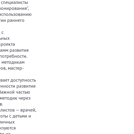
 специалисты
онирования",
 использованию
гии раннего
 с
льных
проекта
рамм развития
потребности.
м методикам
ов, мастер-
вает доступность
енности развития
Важной частью
методик через
в.
листов — врачей,
оты с детьми и
зличных
изуются
ля их