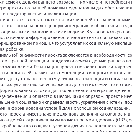
и семей с детьми раннего возраста — их число и потребности
ероприятия по ранней помощи недостаточны для обеспечени
а и предотвращения инвалидизации.
гативно сказывается на качестве жизни детей с ограниченным
жает их шансы на полноценную интеграцию в общество и созда
социальные и экономические издержки. В условиях отсутствия
остаточной информированности многие семьи сталкиваются с
фицированной помощи, что усугубляет их социальную изоляц
ия ребенка.
иальной значимости проекта заключается в необходимости с
темы ранней помощи и поддержки семей с детьми раннего воз
озможностями. Реализация проекта позволит повысить урове
ти родителей, развить их компетенции в вопросах воспитани
чить доступ к качественным услугам реабилитации и социально
 только улучшению качества жизни детей и их семей, но и сни
формированию условий для полноценной интеграции детей в
 учреждения и общество в целом. Таким образом, проект имее
вышения социальной справедливости, укрепления системы по
ми и формирования условий для их успешной социализации.
ого проекта имеет значение для повышения инклюзивности в 
числа детей с ограниченными возможностями здоровья (ОВЗ), 
, крайне важно создавать условия для их полноценного развит
ект способствует формированию системы ранней помощи, кото