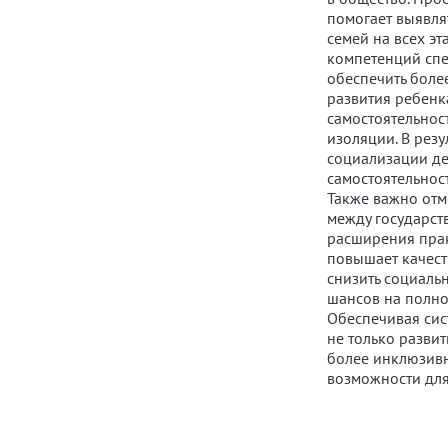
помогает выявля
семей на всех эт
компетенций спе
обеспечить боле
развития ребенк
самостоятельност
изоляции. В рез
социализации де
самостоятельнос
Также важно отм
между государст
расширения прак
повышает качест
снизить социаль
шансов на полн
Обеспечивая сис
не только разви
более инклюзивн
возможности для