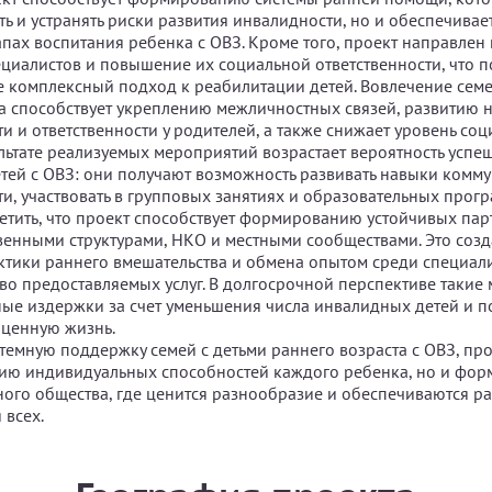
ть и устранять риски развития инвалидности, но и обеспечива
апах воспитания ребенка с ОВЗ. Кроме того, проект направлен
циалистов и повышение их социальной ответственности, что п
е комплексный подход к реабилитации детей. Вовлечение семе
а способствует укреплению межличностных связей, развитию 
и и ответственности у родителей, а также снижает уровень со
ультате реализуемых мероприятий возрастает вероятность успе
тей с ОВЗ: они получают возможность развивать навыки комм
ти, участвовать в групповых занятиях и образовательных прогр
етить, что проект способствует формированию устойчивых пар
венными структурами, НКО и местными сообществами. Это созд
тики раннего вмешательства и обмена опытом среди специали
во предоставляемых услуг. В долгосрочной перспективе такие
ные издержки за счет уменьшения числа инвалидных детей и 
оценную жизнь.
темную поддержку семей с детьми раннего возраста с ОВЗ, про
тию индивидуальных способностей каждого ребенка, но и фо
ого общества, где ценится разнообразие и обеспечиваются р
 всех.