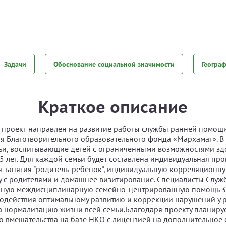
Задачи
Обоснование социальной значимости
Геогра
Краткое описание
проект направлен на развитие работы службы ранней помощи
ия Благотворительного образовательного фонда «Мархамат». В 
и, воспитывающие детей с ограниченными возможностями зд
о 5 лет. Для каждой семьи будет составлена индивидуальная пр
 занятия "родитель-ребенок", индивидуальную корреляционну
у с родителями и домашнее визитирование. Специалисты Служ
ную междисциплинарную семейно-центрированную помощь 30
содействия оптимальному развитию и коррекции нарушений у 
 нормализацию жизни всей семьи.Благодаря проекту планиру
о вмешательства на базе НКО с лицензией на дополнительное