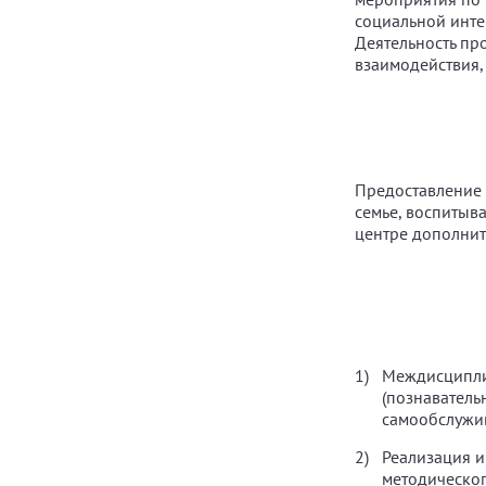
социальной инте
Деятельность пр
взаимодействия
Предоставление
семье, воспитыва
центре дополнит
Междисциплин
(познаватель
самообслужи
Реализация и
методическог