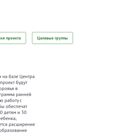
фия проекта
Целевые группы
 на базе Центра
проект будут
оровья в
ограмма ранней
ю работу с
бы обеспечат
 детям и 30
ребенка,
ется расширение
 образование