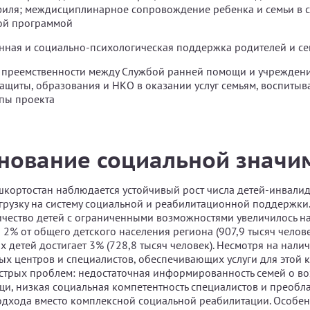
иля; междисциплинарное сопровождение ребенка и семьи в с
ой программой
ная и социально-психологическая поддержка родителей и се
 преемственности между Службой ранней помощи и учрежден
ащиты, образования и НКО в оказании услуг семьям, воспиты
пы проекта
нование социальной значи
шкортостан наблюдается устойчивый рост числа детей-инвалидо
грузку на систему социальной и реабилитационной поддержки.
ичество детей с ограниченными возможностями увеличилось на
 2% от общего детского населения региона (907,9 тысяч челове
х детей достигает 3% (728,8 тысяч человек). Несмотря на нали
х центров и специалистов, обеспечивающих услуги для этой к
острых проблем: недостаточная информированность семей о в
и, низкая социальная компетентность специалистов и преобл
дхода вместо комплексной социальной реабилитации. Особен