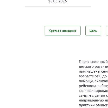
16.06.2025
Краткое описание
Цель
Представленный 
детского развит
приглашены семь
возрасте от 0 д
помощи, включая
ребенком, работ
квалифицирован
семьям с целью 
направленную на
практики раннег