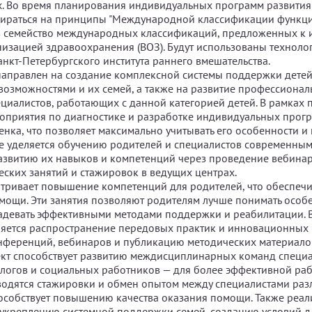
х. Во время планирования индивидуальных программ развития
пираться на принципы "Международной классификации функци
в семейство международных классификаций, предложенных к
изацией здравоохранения (ВОЗ). Будут использованы техноло
анкт-Петербургского института раннего вмешательства.
аправлен на создание комплексной системы поддержки детей
озможностями и их семей, а также на развитие профессиона
циалистов, работающих с данной категорией детей. В рамках 
оприятия по диагностике и разработке индивидуальных прог
енка, что позволяет максимально учитывать его особенности и 
 уделяется обучению родителей и специалистов современны
азвитию их навыков и компетенций через проведение вебинар
еских занятий и стажировок в ведущих центрах.
тривает повышение компетенций для родителей, что обеспечи
мощи. Эти занятия позволяют родителям лучше понимать особ
ладевать эффективными методами поддержки и реабилитации. 
ляется распространение передовых практик и инновационных 
ференций, вебинаров и публикацию методических материало
ект способствует развитию междисциплинарных команд специа
ологов и социальных работников — для более эффективной раб
водятся стажировки и обмен опытом между специалистами ра
пособствует повышению качества оказания помощи. Также реал
укреплению системной поддержки семей, созданию условий д