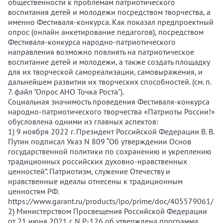
общественности к проблемам патриотического
воспитания детей и молодежи посредством творчества, а
именно Фестиваля-конкурса. Как показал предпроектный
опрос (онлайн анкетирование педагогов), посредством
Фестиваля-конкурса народно-патриотического
направления возможно повлиять на патриотическое
воспитание детей и молодежи, а также создать площадку
для их творческой самореализации, самовыражения, и
дальнейшем развитии их творческих способностей. (см. п.
7. файл "Опрос АНО Точка Роста").
Социальная значимость проведения Фестиваля-конкурса
народно-патриотического творчества «Патриоты России!»
обусловлена одними из главных аспектов:
1) 9 ноября 2022 г. Президент Российской Федерации В. В.
Путин подписал Указ N 809 “Об утверждении Основ
государственной политики по сохранению и укреплению
традиционных российских духовно-нравственных
ценностей”. Патриотизм, служение Отечеству и
нравственные идеалы отнесены к традиционным
ценностям РФ.
https://www.garant.ru/products/ipo/prime/doc/405579061/
2) Министерством Просвещения Российской Федерации
от 21 июня 2021 г. N P-126 об утверждена программа