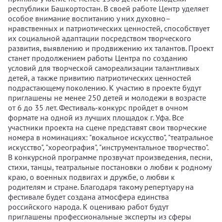
республики Башкортостан. В своей работе Центр уделяет
особое внимание воспитанию у них духовно–
нравственных и патриотических ценностей, способствует
их социальной адаптации посредством творческого
развития, выявлению и продвижению их талантов. Проект
станет продолжением работы Центра по созданию
условий для творческой самореализации талантливых
детей, а также привитию патриотических ценностей
подрастающему поколению. К участию в проекте будут
приглашены не менее 250 детей и молодежи в возрасте
от 6 до 35 лет. Фестиваль-конкурс пройдет в очном
формате на одной из лучших площадок г. Уфа. Все
участники проекта на сцене представят свои творческие
номера в номинациях: "вокальное искусство", "театральное
искусство", "хореография", "инструментальное творчество".
В конкурсной программе прозвучат произведения, песни,
стихи, танцы, театральные постановки о любви к родному
краю, о военных подвигах и дружбе, о любви к
родителям и стране. Благодаря такому репертуару на
фестивале будет создана атмосфера единства
российского народа. К оцениваю работ будут
приглашены профессиональные эксперты из сферы