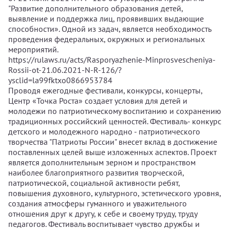
"Развитие дополнительного образования детей,
выявление и поддержка лиц, проявивших выдающие
способности». Одной из задач, является необходимость
проведения федеральных, окружных и региональных
мероприятий.
https://rulaws.ru/acts/Rasporyazhenie-Minprosvescheniya-
Rossii-ot-21.06.2021-N-R-126/?
ysclid=la99fktxo0866953784
Проводя ежегодные фестивали, конкурсы, концерты,
Центр «Точка Роста» создает условия для детей и
молодежи по патриотическому воспитанию и сохранению
традиционных российский ценностей. Фестиваль- конкурс
детского и молодежного народно - патриотического
творчества "Патриоты России" внесет вклад в достижение
поставленных целей выше изложенных аспектов. Проект
является дополнительным зерном и пространством
наиболее благоприятного развития творческой,
патриотической, социальной активности ребят,
повышения духовного, культурного, эстетического уровня,
создания атмосферы гуманного и уважительного
отношения друг к другу, к себе и своему труду, труду
педагогов. Фестиваль воспитывает чувство дружбы и