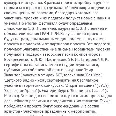
культуры и искусства. В рамках проекта, пройдут круглые
столы и мастер классы, где каждый член жюри поделится
своими ценными советами, благодаря которым все
участники проекта и их педагоги получат новые знания и
умения. По итогам фестиваля будут определены
дипломанты 1, 2, 3 степеней, лауреаты 1, 2, 3 степеней и
обладатели звания ГРАН-ПРИ. Все участники проекта
будут награждены памятными дипломами, статуэтками
проекта и подарками от партнеров проекта. Все педагоги
получают Благодарственные письма. Победители проекта
получают в подарок авторские песни композиторов:
Воскресенского Д. Ю., Плотниковой Е. И., Тагировой Л. Р.,
сертификаты на запись песен в студии звукозаписи,
публикацию собственной статьи в журнале "Мир
Талантов", участие в эфирах БСТ, телеканала "Вся Уфа",
"Детского радио - Уфа", сертификаты на бесплатное
участие в творческих конкурсах: "Открытая сцена" (г. Уфа),
"Созвездие Урала" (г. Екатеринбург), "Лестница к Славе" (г.
Москва). Все это даст возможность участникам проекта для
дальнейшего развития и продвижения их талантов. Также
победители проекта будут рекомендованы в состав
артистов - участников праздничных мероприятий,