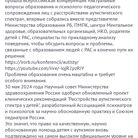
прошла Всероссийская конференция «Актуальные
вопросы образования и психолого-педагогического
сопровождения лиц с расстройствами аутистического
спектра», впервые собрались вместе представители
Министерства образования РБ, ПМПК, центра Ментальное
здоровье, образовательных организаций, НКО, родители
детей с РАС, специалисты по прикладному анализу
поведения, чтобы обсудить вопросы и проблемы,
связанные с образованием людей с РАС и конечно пути их
решения.
https://irorb.ru/konferencii/autisty/
https://youtube.com/live/-iqjR2pzRiY
Проблема образования очень маштабна и требует
особого внимания.
30 мая 2024 года Научный совет Министерства
здравоохранения России одобрил обновленный проект
клинических рекомендаций "Расстройства аутистического
спектра у детей", разработанный Ассоциацией психиатров
и психологов за научно обоснованную практику и Союзом
педиатров России.
Это значит, что право на качественную, научно
обоснованную помощь детям с аутизмом вновь
подтверждено на самом высоком официальном уровне на