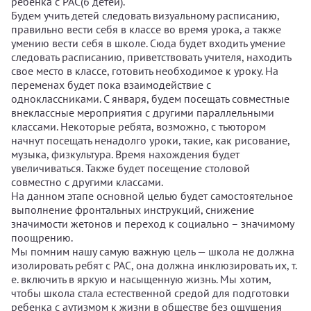
ребенка с РАС(6 детей).
Будем учить детей следовать визуальному расписанию,
правильно вести себя в классе во время урока, а также
умению вести себя в школе. Сюда будет входить умение
следовать расписанию, приветствовать учителя, находить
свое место в классе, готовить необходимое к уроку. На
переменах будет пока взаимодействие с
одноклассниками. С января, будем посещать совместные
внеклассные мероприятия с другими параллельными
классами. Некоторые ребята, возможно, с тьютором
начнут посещать ненадолго уроки, такие, как рисование,
музыка, физкультура. Время нахождения будет
увеличиваться. Также будет посещение столовой
совместно с другими классами.
На данном этапе основной целью будет самостоятельное
выполнение фронтальных инструкций, снижение
значимости жетонов и переход к социально – значимому
поощрению.
Мы помним нашу самую важную цель — школа не должна
изолировать ребят с РАС, она должна инклюзировать их, т.
е. включить в яркую и насыщенную жизнь. Мы хотим,
чтобы школа стала естественной средой для подготовки
ребенка с аутизмом к жизни в обществе без ощущения