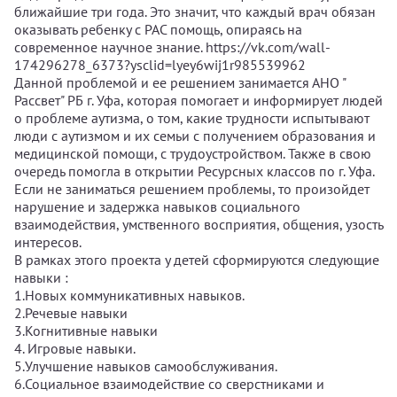
ближайшие три года. Это значит, что каждый врач обязан
оказывать ребенку с РАС помощь, опираясь на
современное научное знание. https://vk.com/wall-
174296278_6373?ysclid=lyey6wij1r985539962
Данной проблемой и ее решением занимается АНО "
Рассвет" РБ г. Уфа, которая помогает и информирует людей
о проблеме аутизма, о том, какие трудности испытывают
люди с аутизмом и их семьи с получением образования и
медицинской помощи, с трудоустройством. Также в свою
очередь помогла в открытии Ресурсных классов по г. Уфа.
Если не заниматься решением проблемы, то произойдет
нарушение и задержка навыков социального
взаимодействия, умственного восприятия, общения, узость
интересов.
В рамках этого проекта у детей сформируются следующие
навыки :
1.Новых коммуникативных навыков.
2.Речевые навыки
3.Когнитивные навыки
4. Игровые навыки.
5.Улучшение навыков самообслуживания.
6.Социальное взаимодействие со сверстниками и