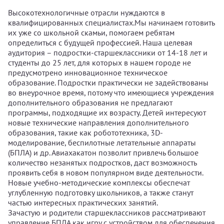
Высокотехнологичные отрасли нуждаются в
квалифицированных специалистах.Мы начинаем готовить
их уже со школьной скамьи, помогаем ребятам
определиться с будущей профессией. Наша целевая
аудитория – подростки-старшеклассники от 14-18 лет и
студенты до 25 лет, для которых в нашем городе не
предусмотрено инновационное техническое
образование. Подростки практически не задействованы
во внеурочное время, потому что имеющиеся учреждения
дополнительного образования не предлагают
программы, подходящие их возрасту. Детей интересуют
новые технические направления дополнительного
образования, такие как робототехника, 3D-
моделирование, беспилотные летательные аппараты
(БПЛА) и др. Авиахакатон позволит привлечь большое
количество незанятых подростков, даст возможность
проявить себя в новом популярном виде деятельности.
Новые учебно-методические комплексы обеспечат
углубленную подготовку школьников, а также станут
частью интересных практических занятий.
Зачастую и родители старшеклассников рассматривают
управление БПЛА как игру с устройством для обеспечения