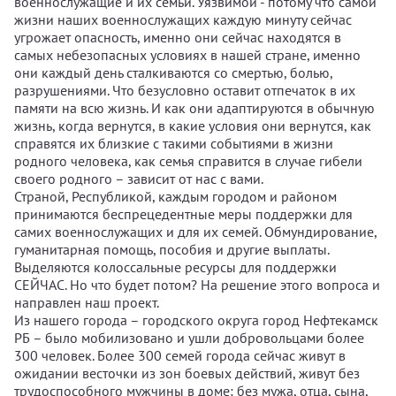
военнослужащие и их семьи. Уязвимой - потому что самой
жизни наших военнослужащих каждую минуту сейчас
угрожает опасность, именно они сейчас находятся в
самых небезопасных условиях в нашей стране, именно
они каждый день сталкиваются со смертью, болью,
разрушениями. Что безусловно оставит отпечаток в их
памяти на всю жизнь. И как они адаптируются в обычную
жизнь, когда вернутся, в какие условия они вернутся, как
справятся их близкие с такими событиями в жизни
родного человека, как семья справится в случае гибели
своего родного – зависит от нас с вами.
Страной, Республикой, каждым городом и районом
принимаются беспрецедентные меры поддержки для
самих военнослужащих и для их семей. Обмундирование,
гуманитарная помощь, пособия и другие выплаты.
Выделяются колоссальные ресурсы для поддержки
СЕЙЧАС. Но что будет потом? На решение этого вопроса и
направлен наш проект.
Из нашего города – городского округа город Нефтекамск
РБ – было мобилизовано и ушли добровольцами более
300 человек. Более 300 семей города сейчас живут в
ожидании весточки из зон боевых действий, живут без
трудоспособного мужчины в доме: без мужа, отца, сына,