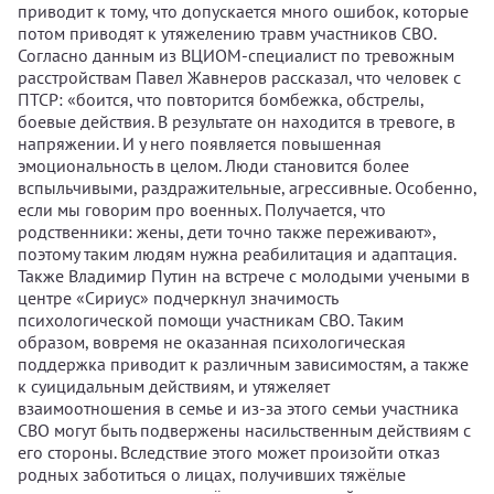
приводит к тому, что допускается много ошибок, которые
потом приводят к утяжелению травм участников СВО.
Согласно данным из ВЦИОМ-специалист по тревожным
расстройствам Павел Жавнеров рассказал, что человек с
ПТСР: «боится, что повторится бомбежка, обстрелы,
боевые действия. В результате он находится в тревоге, в
напряжении. И у него появляется повышенная
эмоциональность в целом. Люди становится более
вспыльчивыми, раздражительные, агрессивные. Особенно,
если мы говорим про военных. Получается, что
родственники: жены, дети точно также переживают»,
поэтому таким людям нужна реабилитация и адаптация.
Также Владимир Путин на встрече с молодыми учеными в
центре «Сириус» подчеркнул значимость
психологической помощи участникам СВО. Таким
образом, вовремя не оказанная психологическая
поддержка приводит к различным зависимостям, а также
к суицидальным действиям, и утяжеляет
взаимоотношения в семье и из-за этого семьи участника
СВО могут быть подвержены насильственным действиям с
его стороны. Вследствие этого может произойти отказ
родных заботиться о лицах, получивших тяжёлые