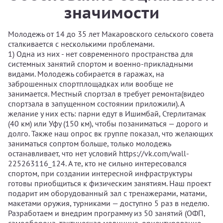
значимости
Молодежь от 14 до 35 лет Макаровского сельского совета
сталкивается с несколькими проблемами.
1) Одна из них - нет современного пространства для
системных занятий спортом и военно-прикладными
видами. Молодежь собирается в гаражах, на
заброшенных спортплощадках или вообще не
занимается. Местный спортзал в требует ремонта(видео
спортзала в запущенном состоянии приложили). А
желание у них есть: парни едут в Ишимбай, Стерлитамак
(40 км) или Уфу (150 км), чтобы позаниматься — дорого и
долго. Также наш опрос вк группе показал, что желающих
заниматься сопртом больше, только молодежь
останавливает, что нет условий https://vk.com/wall-
225263116_124. А те, кто не сильно интересовался
спортом, при создании интересной инфраструктуры
готовы приобщиться к физическим занятиям. Наш проект
подарит им оборудованный зал с тренажерами, матами,
макетами оружия, турниками — доступно 5 раз в неделю.
Разработаем и внедрим программу из 50 занятий (ОФП,