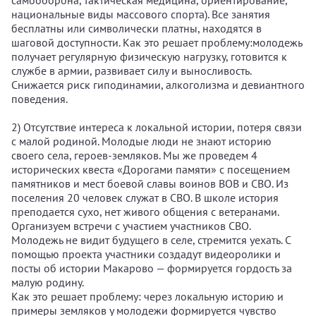
самооборона, тактическая медицина, ориентирование,
национальные виды массового спорта). Все занятия
бесплатны или символически платны, находятся в
шаговой доступности. Как это решает проблему:молодежь
получает регулярную физическую нагрузку, готовится к
службе в армии, развивает силу и выносливость.
Снижается риск гиподинамии, алкоголизма и девиантного
поведения.
2) Отсутствие интереса к локальной истории, потеря связи
с малой родиной. Молодые люди не знают историю
своего села, героев-земляков. Мы же проведем 4
исторических квеста «Дорогами памяти» с посещением
памятников и мест боевой славы воинов ВОВ и СВО. Из
поселения 20 человек служат в СВО. В школе история
преподается сухо, нет живого общения с ветеранами.
Организуем встречи с участием участников СВО.
Молодежь не видит будущего в селе, стремится уехать. С
помощью проекта участники создадут видеоролики и
посты об истории Макарово — формируется гордость за
малую родину.
Как это решает проблему: через локальную историю и
примеры земляков у молодежи формируется чувство