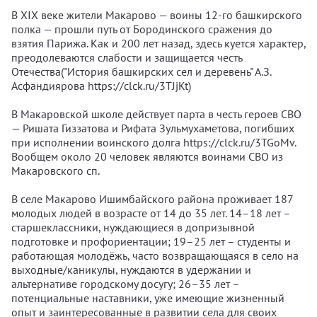
В XIX веке жители Макарово — воины 12-го башкирского
полка — прошли путь от Бородинского сражения до
взятия Парижа. Как и 200 лет назад, здесь куется характер,
преодолеваются слабости и защищается честь
Отечества("История башкирских сел и деревень" А.З.
Асфандиярова https://clck.ru/3TJjKt)
В Макаровской школе действует парта в честь героев СВО
— Ришата Гиззатова и Рифата Зульмухаметова, погибших
при исполнении воинского долга https://clck.ru/3TGoMv.
Вообщем около 20 человек являются воинами СВО из
Макаровского сп.
В селе Макарово Ишимбайского района проживает 187
молодых людей в возрасте от 14 до 35 лет. 14–18 лет –
старшеклассники, нуждающиеся в допризывной
подготовке и профориентации; 19–25 лет – студенты и
работающая молодёжь, часто возвращающаяся в село на
выходные/каникулы, нуждаются в удержании и
альтернативе городскому досугу; 26–35 лет –
потенциальные наставники, уже имеющие жизненный
опыт и заинтересованные в развитии села для своих