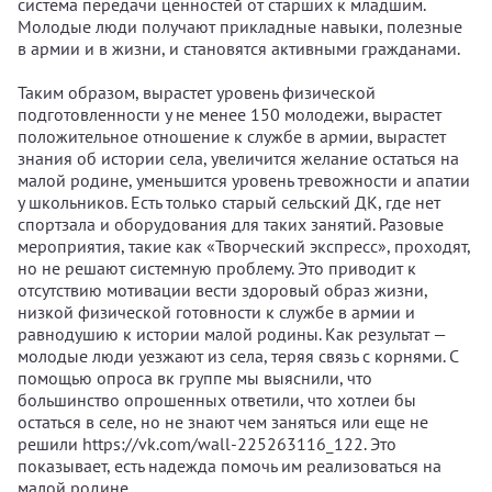
система передачи ценностей от старших к младшим.
Молодые люди получают прикладные навыки, полезные
в армии и в жизни, и становятся активными гражданами.
Таким образом, вырастет уровень физической
подготовленности у не менее 150 молодежи, вырастет
положительное отношение к службе в армии, вырастет
знания об истории села, увеличится желание остаться на
малой родине, уменьшится уровень тревожности и апатии
у школьников. Есть только старый сельский ДК, где нет
спортзала и оборудования для таких занятий. Разовые
мероприятия, такие как «Творческий экспресс», проходят,
но не решают системную проблему. Это приводит к
отсутствию мотивации вести здоровый образ жизни,
низкой физической готовности к службе в армии и
равнодушию к истории малой родины. Как результат —
молодые люди уезжают из села, теряя связь с корнями. С
помощью опроса вк группе мы выяснили, что
большинство опрошенных ответили, что хотлеи бы
остаться в селе, но не знают чем заняться или еще не
решили https://vk.com/wall-225263116_122. Это
показывает, есть надежда помочь им реализоваться на
малой родине.