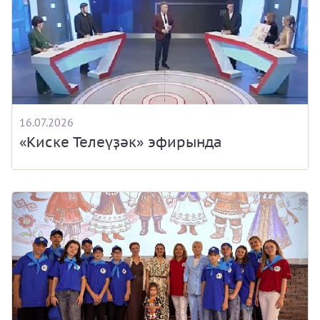
16.07.2026
«Киске Телеүҙәк» эфирында