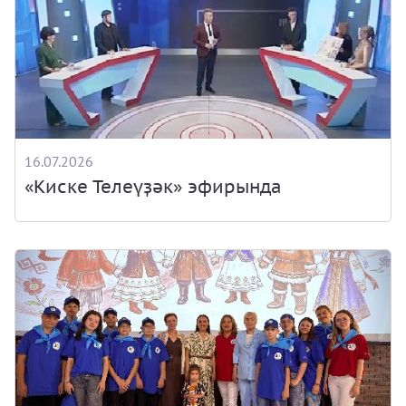
16.07.2026
«Киске Телеүҙәк» эфирында