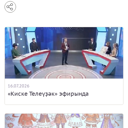
16.07.2026
«Киске Телеүҙәк» эфирында