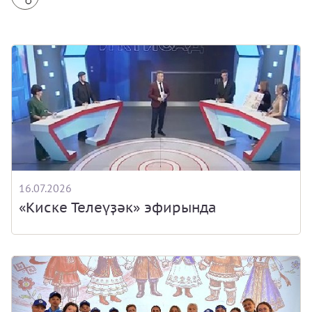
16.07.2026
«Киске Телеүҙәк» эфирында