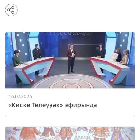
16.07.2026
«Киске Телеүҙәк» эфирында