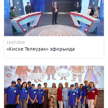
16.07.2026
«Киске Телеүҙәк» эфирында