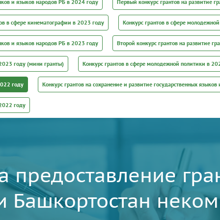
ыков и языков народов РБ в 2024 году
Первый конкурс грантов на развитие г
ов в сфере кинематографии в 2023 году
Конкурс грантов в сфере молодежной
ыков и языков народов РБ в 2023 году
Второй конкурс грантов на развитие гр
2023 году (мини гранты)
Конкурс грантов в сфере молодежной политики в 20
2022 году
Конкурс грантов на сохранение и развитие государственных языков 
 2022 году
а предоставление гра
и Башкортостан неко