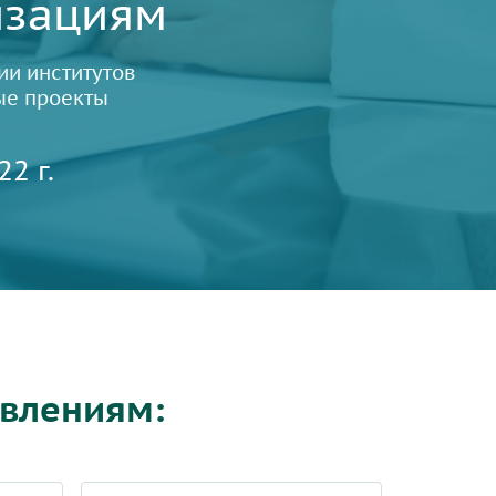
изациям
ии институтов
ые проекты
2 г.
авлениям: