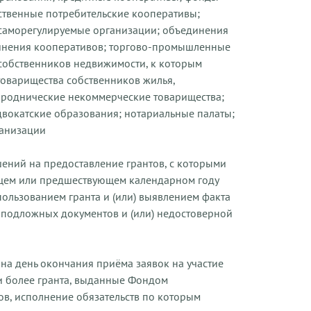
ственные потребительские кооперативы;
 саморегулируемые организации; объединения
инения кооперативов; торгово-промышленные
 собственников недвижимости, к которым
 товарищества собственников жилья,
ороднические некоммерческие товарищества;
двокатские образования; нотариальные палаты;
анизации
ений на предоставление грантов, с которыми
ущем или предшествующем календарном году
ользованием гранта и (или) выявлением факта
 подложных документов и (или) недостоверной
на день окончания приёма заявок на участие
 и более гранта, выданные Фондом
ов, исполнение обязательств по которым