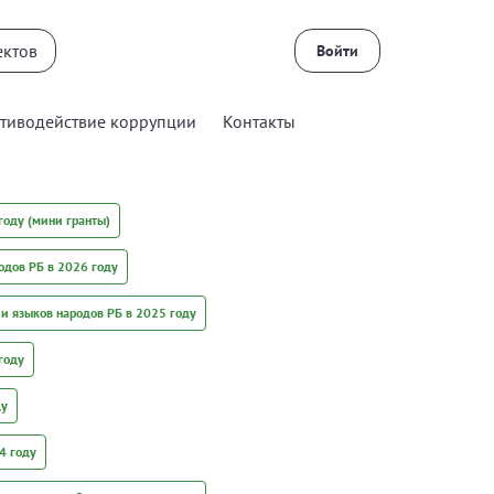
Войти
тиводействие коррупции
Контакты
году (мини гранты)
одов РБ в 2026 году
 и языков народов РБ в 2025 году
году
ду
4 году