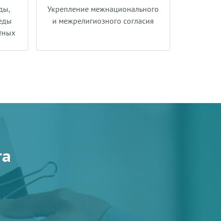
ды,
Укрепление межнационального
еды
и межрелигиозного согласия
тных
та