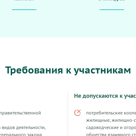
Требования к участникам
Не допускаются к уча
правительственной
потребительские коопе
жилищные, жилищно-с
 видов деятельности,
садоводческие и огор
едерального закона
общества взаимного с