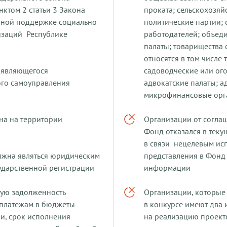
ктом 2 статьи 3 Закона
проката; сельскохозяй
нной поддержке социально
политические партии;
изаций Республике
работодателей; объед
палаты; товарищества
относятся в том числе
, являющегося
садоводческие или ог
ого самоуправления
адвокатские палаты; а
микрофинансовые орг
на на территории
Организации от соглаш
Фонд отказался в тек
в связи нецелевым исп
лжна являться юридическим
представления в Фонд
сударственной регистрации
информации
ную задолженность
Организации, которые 
 платежам в бюджеты
в конкурсе имеют два
и, срок исполнения
на реализацию проект